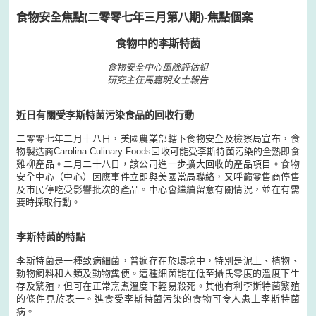
食物安全焦點(二零零七年三月第八期)-焦點個案
食物中的李斯特菌
食物安全中心風險評估組
研究主任馬嘉明女士報告
近日有關受李斯特菌污染食品的回收行動
二零零七年二月十八日，美國農業部轄下食物安全及檢察局宣布，食
物製造商Carolina Culinary Foods回收可能受李斯特菌污染的全熟即食
雞柳產品。二月二十八日，該公司進一步擴大回收的產品項目。食物
安全中心（中心）因應事件立即與美國當局聯絡，又呼籲零售商停售
及市民停吃受影響批次的產品。中心會繼續留意有關情況，並在有需
要時採取行動。
李斯特菌的特點
李斯特菌是一種致病細菌，普遍存在於環境中，特別是泥土、植物、
動物飼料和人類及動物糞便。這種細菌能在低至攝氏零度的溫度下生
存及繁殖，但可在正常烹煮溫度下輕易殺死。其他有利李斯特菌繁殖
的條件見於表一。進食受李斯特菌污染的食物可令人患上李斯特菌
病。