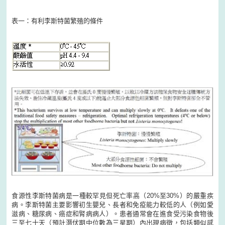
表一：有利李斯特菌繁殖的條件
食源性李斯特菌病是一種較罕見但死亡率高（20%至30%）的嚴重疾
病。李斯特菌主要影響初生嬰兒、長者和免疫能力較低的人（例如愛
滋病、糖尿病、癌症和腎病病人）。患者通常會在進食受污染食物後
三至七十天（預計潛伏期中位數為三星期）內出現病徵，包括類似感