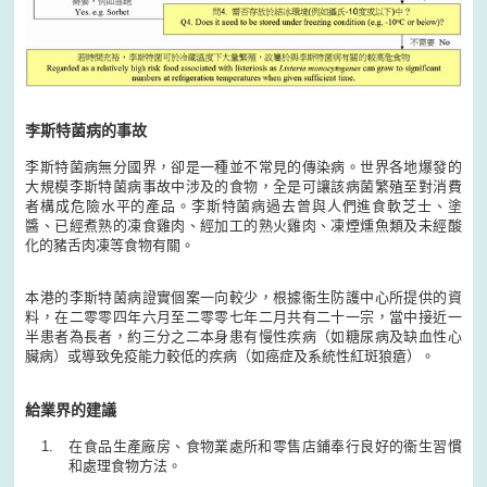
李斯特菌病的事故
李斯特菌病無分國界，卻是一種並不常見的傳染病。世界各地爆發的
大規模李斯特菌病事故中涉及的食物，全是可讓該病菌繁殖至對消費
者構成危險水平的產品。李斯特菌病過去曾與人們進食軟芝士、塗
醬、已經煮熟的凍食雞肉、經加工的熟火雞肉、凍煙燻魚類及未經酸
化的豬舌肉凍等食物有關。
本港的李斯特菌病證實個案一向較少，根據衞生防護中心所提供的資
料，在二零零四年六月至二零零七年二月共有二十一宗，當中接近一
半患者為長者，約三分之二本身患有慢性疾病（如糖尿病及缺血性心
臟病）或導致免疫能力較低的疾病（如癌症及系統性紅斑狼瘡）。
給業界的建議
在食品生產廠房、食物業處所和零售店鋪奉行良好的衞生習慣
和處理食物方法。