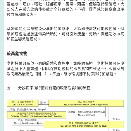
冒症狀、噁心、嘔吐、腹部痙攣、腹瀉、頭痛、便秘及持續發燒。大
部分人在感染此病後多數是全無症狀的。不過，嚴重感染個案會出現
敗血病和腦膜炎。
孕婦須特別留意避免受李斯特菌感染。因為即使症狀可能較輕微，但
細菌或會透過胎盤傳染給胎兒，可能引致流產、死胎、圍產期敗血病
和初生嬰兒腦膜炎。
較高危食物
李斯特菌散布於不同的環境和食物中。如時間充裕，李斯特菌可在冷
藏溫度下大量繁殖，因此保質期較長的即食食物如軟芝士和即食家禽
及肉類為最高危（圖一）。不過，結冰環境卻不利李斯特菌繁殖。
圖一：分辨與李斯特菌病有關的較高危食物的流程