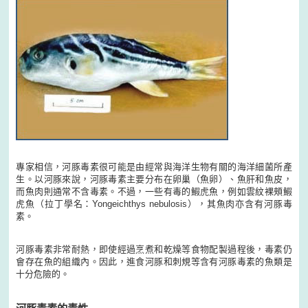
專家相信，河豚毒素很可能是由經常與海洋生物有關的海洋細菌所產
生。以河豚來說，河豚毒素主要分布在卵巢（魚卵）、魚肝和魚皮，
而魚肉則通常不含毒素。不過，一些有毒的鰕虎魚，例如雲紋裸頰鰕
虎魚（拉丁學名：Yongeichthys nebulosis），其魚肉亦含有河豚毒
素。
河豚毒素非常耐熱，即使經過烹煮和乾燥等食物配製過程後，毒素仍
會存在魚的組織內。因此，進食河豚和刺規等含有河豚毒素的魚類是
十分危險的。