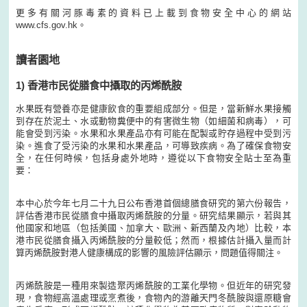
更多有關河豚毒素的資料已上載到食物安全中心的網站
www.cfs.gov.hk。
讀者園地
1) 香港市民從膳食中攝取的丙烯酰胺
水果既有營養亦是健康飲食的重要組成部分。但是，當新鮮水果接觸
到存在於泥土、水或動物糞便中的有害微生物（如細菌和病毒），可
能會受到污染。水果和水果產品亦有可能在配製或貯存過程中受到污
染。進食了受污染的水果和水果產品，可導致疾病。為了確保食物安
全，在任何時候，包括身處外地時，遵從以下食物安全貼士至為重
要：
本中心於今年七月二十九日公布香港首個總膳食研究的第六份報告，
評估香港市民從膳食中攝取丙烯酰胺的分量。研究結果顯示，若與其
他國家和地區（包括美國、加拿大、歐洲、新西蘭及內地）比較，本
港市民從膳食攝入丙烯酰胺的分量較低；然而，根據估計攝入量而計
算丙烯酰胺對港人健康構成的影響的風險評估顯示，問題值得關注。
丙烯酰胺是一種用來製造聚丙烯酰胺的工業化學物。但近年的研究發
現，食物經高溫處理或烹煮後，食物內的游離天門冬酰胺與還原糖會