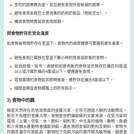
生吃的蔬果應去皮，並且避免食用外皮破損的蔬果。
避免食用未經巴士德消毒的奶和奶製品（例如芝士）。
購買食物時應留意食用限期。
把食物貯存於安全溫度
如食物長時間貯存在室溫下，食物內的病原體便可繁殖和產生毒素。
避免食用已擺放在室溫下數小時的熟食或即食的食物。
如自助餐、街市、食肆和街邊商販的食物並非熱存於攝氏60度或
以上或冷藏於攝氏4度或以下，便應避免食用。
容易腐壞的食物如非即時進食，應貯存在攝氏4度或以下。
細閱並遵從食物標籤上的貯存指示。
3) 食物中的鎘
鎘是天然存在於地殼表面的金屬元素，它亦可透過人類的活動釋出。
對於不吸煙的普羅大眾，食物是他們攝取鎘的主要來源。在受污染的
環境（土壤、空氣、水、肥料、飼料等）中生長的植物、動物、魚類
和介貝類水產動物會攝取到鎘。農民施用含鎘的肥料及飼料，食物中
的鎘含量亦可能較高。動物吃下受鎘污染的農作物及植物後，鎘便會