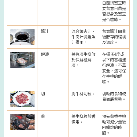
白菌與蜜豆時
要留意白菌是
否挺身及蜜豆
是否碧綠。
醬汁
混合燒肉汁、
留意醬汁開蓋
牛肉汁與鰻魚
後貯存的環境
汁備用。
及温度。
解凍
將急凍牛柳放
在攝氏4度或
於保鮮櫃解
以下的雪櫃進
凍。
行解凍，不單
安全，還可保
存牛柳的鮮
味。
切
將牛柳切粒。
切粒的食物較
易徹底煮熟。
煎
將牛柳粒煎香
預先煎香牛柳
備用。
粒可減少最後
回鑊炒的時
間。