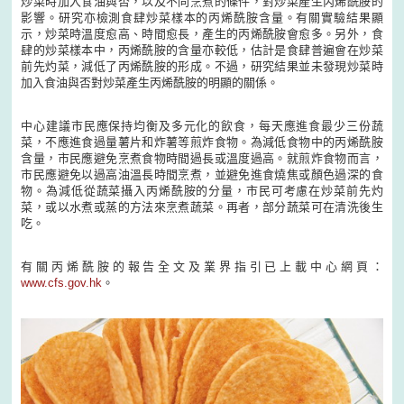
炒菜時加入食油與否，以及不同烹煮的條件，對炒菜產生丙烯酰胺的
影響。研究亦檢測食肆炒菜樣本的丙烯酰胺含量。有關實驗結果顯
示，炒菜時溫度愈高、時間愈長，產生的丙烯酰胺會愈多。另外，食
肆的炒菜樣本中，丙烯酰胺的含量亦較低，估計是食肆普遍會在炒菜
前先灼菜，減低了丙烯酰胺的形成。不過，研究結果並未發現炒菜時
加入食油與否對炒菜產生丙烯酰胺的明顯的關係。
中心建議市民應保持均衡及多元化的飲食，每天應進食最少三份蔬
菜，不應進食過量薯片和炸薯等煎炸食物。為減低食物中的丙烯酰胺
含量，市民應避免烹煮食物時間過長或溫度過高。就煎炸食物而言，
市民應避免以過高油溫長時間烹煮，並避免進食燒焦或顏色過深的食
物。為減低從蔬菜攝入丙烯酰胺的分量，市民可考慮在炒菜前先灼
菜，或以水煮或蒸的方法來烹煮蔬菜。再者，部分蔬菜可在清洗後生
吃。
有關丙烯酰胺的報告全文及業界指引已上載中心網頁：
www.cfs.gov.hk
。