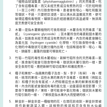
「植物血球凝集素（phytohaemagglutinin）」的天然毒素。吃
了含有這種毒素，而又未經烹煮或沒有煮熟的豆，可於短時間
（一至三小時）內引致食物中毒，患者會有噁心、嘔吐和腹瀉
等徵狀。不過，只要把豆浸透，並以沸水高溫徹底烹煮，便可
破壞這種有毒物質。罐頭豆由於經過徹底的高溫處理，無須再
度烹煮便可安全食用。
木薯—是指木薯類植物的可食用根部。木薯含有天然毒素「氰
甙」（cyanogenic glycoside）；苦木薯所含的毒素較甜木薯的
為高。如進食未經烹煮或沒有煮熟的木薯，內含的毒素會轉化
為氰化氫（hydrogen cyanide）化學物，可引致食物中毒。氰
化物的中毒徵狀可在數分鐘內出現，包括喉道收窄、噁心、嘔
吐、頭痛等；嚴重的個案可導致死亡。
竹筍—竹筍的毒性和木薯相似，新鮮竹筍所含的天然毒素—氰
甙，進食後可能會引致食物中毒，徵狀與木薯引致的一樣。要
安全食用竹筍，應把新鮮竹筍切成薄片和徹底煮熟。
種子和果核*—指蘋果的種子及杏、梨、李子（布冧）、梅、櫻
桃、桃等的果核。這些水果的果肉不含毒素，但果核（例如北
杏）和種子則含有氰甙。人們咀嚼這些水果的鮮果核和種子
時，內含的氰甙會變成有毒的氰化氫。幼童最容易受影響，只
要吞下數顆種子／果核，便可能會中氰化物毒；徵狀與木薯和
竹筍引致的一樣。 （*果核是指水果內大而堅硬的核。）
鮮金針－鮮金針是一種植物的花，在開花前收割。鮮金針曾被
用作新鮮蔬菜入饌。該植物的根部和花含有秋水仙鹼