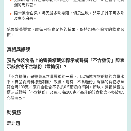
爛的馬鈴薯。
限量進食白果，每天最多吃幾顆，切忌生吃，兒童尤其不可多吃
及生吃白果。
蔬果營養豐富，應每日進食足夠的蔬果，保持均衡不偏食的飲食習
慣。
真相與謬誤
預先包裝食品上的營養標籤如標示或聲稱「不含糖份」即表
示該食物不含糖份（零糖份）?
「不含糖份」是營養素含量聲稱的一種，用以描述食物的糖的含量水
平。自營養資料標籤制度生效後，附有「不含糖份」聲稱的食物必須
符合每100克／毫升食物含不多於0.5克糖的準則。所以，營養標籤如
標示或聲稱「不含糖份」只表示 每100克／毫升的該食物含不多於0.5
克糖而已。
動腦筋
是非題