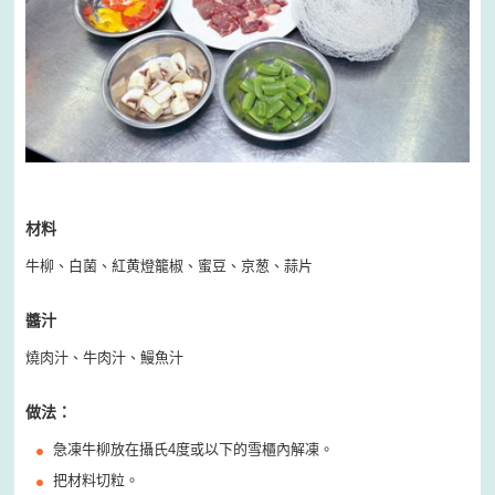
材料
牛柳、白菌、紅黄燈籠椒、蜜豆、京葱、蒜片
醬汁
燒肉汁、牛肉汁、鰻魚汁
做法：
急凍牛柳放在攝氏4度或以下的雪櫃內解凍。
把材料切粒。