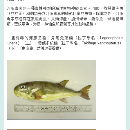
河豚毒素是一種毒性強烈的海洋生物神經毒素。河豚，俗稱雞泡魚
（見插圖）和刺規是含河豚毒素的魨形目常見魚類。除此之外，河豚
毒素亦會存在於鰕虎魚、貝類海產、加州蠑螈、鸚哥魚、斑蟾屬蛙
類、藍紋章魚、海星、神仙魚和扁蟹等其他動物品種。
一些有毒的河豚品種：月尾兔頭魨（拉丁學名：Lagocephalus
lunaris）（上）；黃鰭多紀魨（拉丁學名：Takifugu xanthopterus）
（下）（由漁農自然護理署提供）