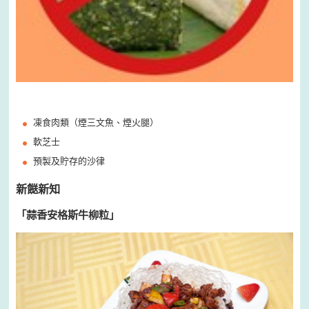
凍食肉類（煙三文魚、煙火腿）
軟芝士
預製及貯存的沙律
新餸新知
「蒜香安格斯牛柳粒」