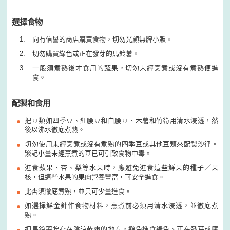
選擇食物
向有信譽的商店購買食物，切勿光顧無牌小販。
切勿購買綠色或正在發芽的馬鈴薯。
一般須煮熟後才食用的蔬果，切勿未經烹煮或沒有煮熟便進
食。
配製和食用
把豆類如四季豆、紅腰豆和白腰豆、木薯和竹筍用清水浸透，然
後以沸水徹底煮熟。
切勿使用未經烹煮或沒有煮熟的四季豆或其他豆類來配製沙律。
緊記小量未經烹煮的豆已可引致食物中毒。
進食蘋果、杏、梨等水果時，應避免進食這些鮮果的種子／果
核，但這些水果的果肉營養豐富，可安全進食。
北杏須徹底煮熟，並只可少量進食。
如選擇鮮金針作食物材料，烹煮前必須用清水浸透，並徹底煮
熟。
把馬鈴薯貯存在陰涼乾爽的地方，避免進食綠色、正在發芽或腐