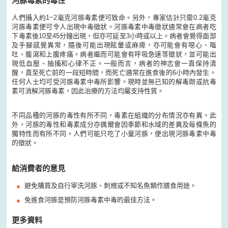
河豚毒素的毒性
人們攝入約1~2毫克河豚毒素便可致命。另外，專家估計只需0.2毫克
河豚毒素便可令人出現中毒徵狀。河豚毒素中毒徵狀通常會在病者吃
下毒素後10至45分鐘出現，但亦可延至3小時或以上。病者會覺得面部
及手腳感覺異常，隨後可能出現眩暈或麻痺，亦可能會有噁心、嘔
吐、腹瀉和上腹疼痛。病者繼而可能會有呼吸急速等徵狀，並可能出
現低血壓、抽搐和心律不正。一般而言，病者的神志會一直保持清
醒，直至死亡前的一段短時間，而死亡通常在進食後的6小時內發生。
任何人士均可受河豚毒素中毒所影響。現時並無已知的解毒劑或抗毒
素可消解河豚毒素，因此治療的方法均屬支持性質。
不同品種的河豚的毒性有所不同，毒素在組織的分布情況亦有異。此
外，河豚的毒性和毒素成分亦偶爾會因季節和水域的差異及每條魚的
獨特性而有所不同。人們可能只吃了小量河豚，便出現河豚毒素中毒
的徵狀。
給消費者的意見
避免購買及自行宰洗河豚、刺規或不知名魚類作膳食用途。
免進食河豚是預防河豚毒素中毒的最佳方法。
更多資料