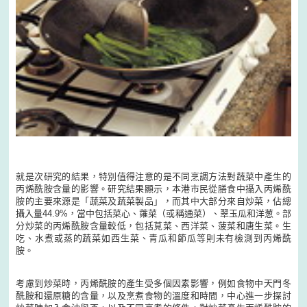
就是次研究的結果，特別值得注意的是不同烹調方法對蔬菜中產生的
丙烯酰胺含量的影響。研究結果顯示，本港市民從膳食中攝入丙烯酰
胺的主要來源是「蔬菜及蔬菜製品」，而其中大部分來自炒菜，佔總
攝入量44.9%，當中包括菜心、蕹菜（或稱通菜）、翠玉瓜和洋葱。部
分炒菜的丙烯酰胺含量較低，包括莧菜、西洋菜、菠菜和唐生菜。生
吃、水煮或蒸的蔬菜如西生菜、青瓜和節瓜等則未有檢測到丙烯酰
胺。
考慮到炒菜時，丙烯酰胺的產生受多個因素影響，例如食物中天門冬
酰胺和還原糖的含量，以及烹煮食物的溫度和時間，中心進一步探討