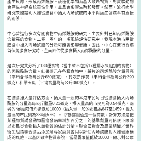
產生反應，形成丙烯酰胺。該種化學物為基因致癌物質，對實驗動物
會產生神經系統毒性作用，並且會影響生殖和發育。然而，流行病學
研究未能證明人體從膳食中攝入丙烯酰胺的水平與癌症發病率有直接
的關係。
中心曾進行多次有關食物中丙烯酰胺的研究，主要針對已知丙烯酰胺
含量高的食物。二零一零年的一項風險評估研究中，發現本港市民從
膳食中攝入丙烯酰胺的分量可能會影響健康。因此，中心在進行香港
首個總膳食研究時，全面評估從膳食攝入丙烯酰胺的分量。
是次研究共分析了133種食物（當中並不包括17種屬水果組別的食物）
的丙烯酰胺含量。結果顯示在各種食物中，薯片的丙烯酰胺含量最高
（平均含量為每公斤680微克），其次是炸薯（平均含量為每公斤390
微克）和翠玉瓜（平均含量為每公斤360微克）。
在膳食攝入量評估方面，攝入量一般的本港市民每日從膳食攝入丙烯
酰胺的分量為每公斤體重0.21微克，攝入量高的市民則為0.54微克，兩
者的*暴露限值均遠低於10000（攝入量一般的市民為847至1459，攝入
量高的市民則為334至576）。【*暴露限值是一個商數，計算方法是把
某種物質誘發動物腫瘤發病率增加百分之十的基準劑量可信限下限除
以市民從食物攝入該物質的估計分量。聯合國糧食及農業組織／世界
衞生組織聯合食品添加劑專家委員會用以評估丙烯酰胺對人體健康構
成的風險，以基因致癌物質來說，當暴露限值低於10000，顯示對公眾