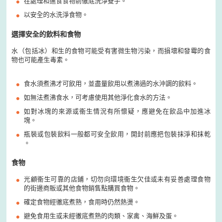
在處理和進食食物前徹底洗淨雙手。
以安全的水洗淨食物。
選擇安全的飲料和食物
水（包括冰）和生的食物可能受有害微生物污染，而損壞和發霉的食
物也可能產生毒素。
食水須煮沸才可飲用，並盡量飲用以煮沸過的水沖調的飲料。
如無法煮沸食水，可考慮使用其他淨化食水的方法。
如對冰塊的來源或衞生情況有所懷疑，應避免在飲品中加進冰
塊。
瓶裝或包裝飲料一般都可安全飲用，開封前應把包裝抹淨和抹乾
。
食物
光顧衞生可靠的店鋪，切勿向環境衞生欠佳或未有妥善處理食物
的街邊商販或其他食物銷售點購買食物。
確定食物經徹底煮熟，食用時仍然熱燙。
避免食用生或未經徹底煮熟的肉類、家禽、海鮮及蛋。