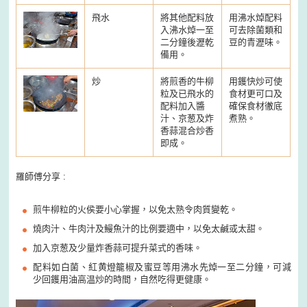
飛水
將其他配料放
用沸水焯配料
入沸水焯一至
可去除菌類和
二分鐘後瀝乾
豆的青瀝味。
備用。
炒
將煎香的牛柳
用鑊快炒可使
粒及已飛水的
食材更可口及
配料加入醬
確保食材徹底
汁、京葱及炸
煮熟。
香蒜混合炒香
即成。
羅師傅分享 :
煎牛柳粒的火侯要小心掌握，以免太熟令肉質變乾。
燒肉汁、牛肉汁及鰻魚汁的比例要適中，以免太鹹或太甜。
加入京葱及少量炸香蒜可提升菜式的香味。
配料如白菌、紅黄燈籠椒及蜜豆等用沸水先焯一至二分鐘，可減
少回鑊用油高温炒的時間，自然吃得更健康。