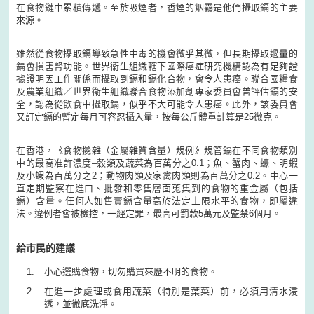
在食物鏈中累積傳遞。至於吸煙者，香煙的烟霧是他們攝取鎘的主要
來源。
雖然從食物攝取鎘導致急性中毒的機會微乎其微，但長期攝取過量的
鎘會損害腎功能。世界衞生組織轄下國際癌症研究機構認為有足夠證
據證明因工作關係而攝取到鎘和鎘化合物，會令人患癌。聯合國糧食
及農業組織／世界衞生組織聯合食物添加劑專家委員會曾評估鎘的安
全，認為從飲食中攝取鎘，似乎不大可能令人患癌。此外，該委員會
又訂定鎘的暫定每月可容忍攝入量，按每公斤體重計算是25微克。
在香港，《食物攙雜（金屬雜質含量）規例》規管鎘在不同食物類別
中的最高准許濃度–穀類及蔬菜為百萬分之0.1；魚、蟹肉、蠔、明蝦
及小蝦為百萬分之2；動物肉類及家禽肉類則為百萬分之0.2。中心一
直定期監察在進口、批發和零售層面蒐集到的食物的重金屬（包括
鎘）含量。任何人如售賣鎘含量高於法定上限水平的食物，即屬違
法。違例者會被檢控，一經定罪，最高可罰款5萬元及監禁6個月。
給巿民的建議
小心選購食物，切勿購買來歷不明的食物。
在進一步處理或食用蔬菜（特別是葉菜）前，必須用清水浸
透，並徹底洗淨。