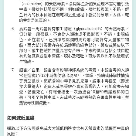
（colchicine）的天然毒素。食用鮮金針如果處理不當可能引致
中毒，徵狀包括腸胃不適，例如腹痛、嘔吐和腹瀉。不過，鮮
金針內的秋水仙鹼在曬乾和烹煮過程中會受到破壞。因此，乾
的金針是無毒的。
馬鈴薯－馬鈴薯含有甙生物鹼（glycoalkaloids）的天然毒素，
但分量一般很低，不會對人類造成不良影響。不過，出現綠
色、正在發芽、已損壞或腐爛的馬鈴薯可能含有大量甙生物
鹼，而大部分毒素存在於馬鈴薯的綠色部分、薯皮或薯皮以下
部分。甙生物鹼如含量高會有苦味。中毒的徵狀包括引致口腔
有灼熱感覺或嚴重胃痛、噁心及嘔吐。煎炒煮炸也不能破壞甙
生物鹼。
銀杏／白果－銀杏含有影響神經系統的毒素。中銀杏毒的人通
常在進食1至12小時後便會出現嘔吐、煩躁、持續或陣攣性抽搐
等典型徵狀。這類食物中毒多見於兒童。嚴重中毒個案（即進
食大量銀杏）的病人或易受銀杏毒素影響的人，可能會失去知
覺，甚至死亡。有報告指出一次過進食10至50顆經煮熟的白
果，可引至急性中毒。未成熟及未經煮熟的白果毒性更強，煮
熟後毒性則減低。
如何減低風險
採取以下方法可避免或大大減低因進食含有天然毒素的蔬果而中毒的
風險：