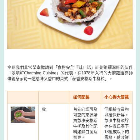
今期我們非常榮幸邀請到「食物安全『誠』諾」計劃銅鑼灣區的伙伴
「翠明軒Charming Cuisine」的代表，在1978年入行的大廚羅維亮師
傅親身示範一道惹味又香口的菜式「蒜香安格斯牛柳粒」。
如何配製
小心得大智慧
收
首先向認可及
仔細驗收貨物
可靠的來源購
以確保新鮮。
買急凍安格斯
急凍牛柳須貯
牛柳及其他配
存在攝氏零下
料如鮮白菌及
18度或以下的
蜜豆。
雪櫃，驗收鮮