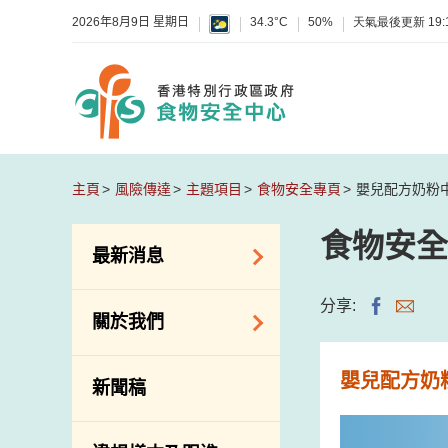
2026年8月9日 星期日
34.3°C
50%
天氣最後更新
19:
主頁
風險傳達
主題項目
食物安全專頁
嬰兒配方奶粉
食物安全
最新消息
食物警報 / 致敏物
分享:
關於我們
警報
懷疑食物中毒個案
組織結構
嬰兒配方奶
新聞稿
活動
理想與使命
新資訊
介紹短片