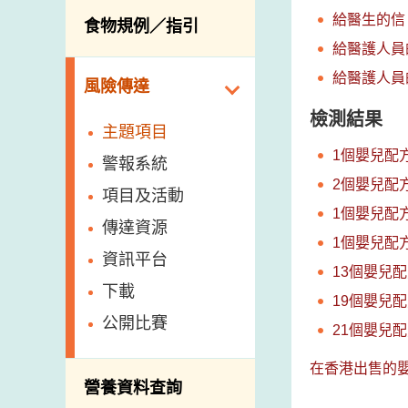
活生食用動物的進
規管農業化學物及
息
給醫生的信
食物規例／指引
食物事故應變及管
口檢驗
獸醫藥物在食用動
給醫護人員
理
物上的使用
獸醫公共衞生資訊
給醫護人員
食物消費量調查
風險傳達
屠房及疾病監測
總膳食研究
檢測結果
宰前檢驗
主題項目
有機食物
宰後檢驗
1個嬰兒配
警報系統
高風險食物
豬隻流感病毒監測
2個嬰兒配
項目及活動
結果
抗菌素耐藥性
1個嬰兒配
傳達資源
屠房及肉類檢驗
1個嬰兒配
食物中的碘
資訊平台
13個嬰兒
下載
19個嬰兒
公開比賽
21個嬰兒
在香港出售的嬰
營養資料查詢