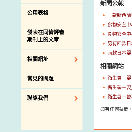
新聞公報
公用表格
一款新西蘭
食物安全中
發表在同儕評審
食物安全中
期刊上的文章
另有四款日
兩款日本嬰
相關網址
相關網站
相關政府部門／機
衞生署－嬰
常見的問題
構
衞生署－嬰
相關網站
衞生署－替
聯絡我們
如有任何疑問，
查詢、建議、要求
和投訴
地址及電話