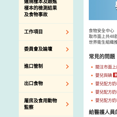
違規樣本及跟進
樣本的檢測結果
及食物事故
食物安全中心（
工作項目
取市面上共4
世界衛生組織
降低膳食中的鈉和
委員會及論壇
糖
常見的問題
食物監測計劃
食物安全專家委員
進口管制
關注市面上
會
食物安全重點控制
嬰兒與碘
系統
業界諮詢論壇
食物進口商和食物
出口食物
嬰兒配方奶
基因改造食物
分銷商登記制度
消費者聯繫小組
嬰兒配方奶
食物標籤上的營養
視察內地農場及聯
出口驗證
嬰兒配方奶
屠房及食用動物
資料
絡內地有關當局
出口食物往內地
監察
食物安全之風險評
進口食物管制
給醫護人員
出口商及業界的消
估