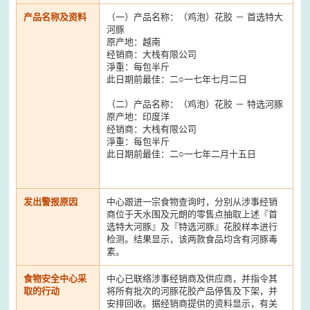
产品名称及资料
（一）产品名称：（鸡泡）花胶 － 首选特大
河豚
原产地：越南
经销商：大栈有限公司
淨重：每包半斤
此日期前最佳：二○一七年七月二日
（二）产品名称：（鸡泡）花胶 － 特选河豚
原产地：印度洋
经销商：大栈有限公司
淨重：每包半斤
此日期前最佳：二○一七年二月十五日
发出警报原因
中心跟进一宗食物查询时，分别从涉事经销
商位于天水围及元朗的零售点抽取上述『首
选特大河豚』及『特选河豚』花胶样本进行
检测。结果显示，该两款食品均含有河豚毒
素。
食物安全中心采
中心已联络涉事经销商及供应商，并指令其
取的行动
将所有批次的河豚花胶产品停售及下架，并
安排回收。据经销商提供的资料显示，有关