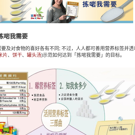
拣啱我需要
要及对食物的喜好各有不同; 不过，人人都可善用营养标签并透
米片
、
饼干
、
罐头汤
)示范如何达到「拣啱我需要」的目标。