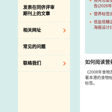
屠房及肉类检验
预先包装
食物中的碘
资讯平台
告(2026年
发表在同侪评审
期刊上的文章
营养标签巡回
下载
低盐低糖
公开比赛
海报设计比赛
相关网址
相关政府部门／机
常见的问题
构
相关网站
如何阅读营
联络我们
《2008年食
查询、建议、要求
著本港的食物
和投诉
标签。
地址及电话
政府电话簿
邮件贴上足够邮资