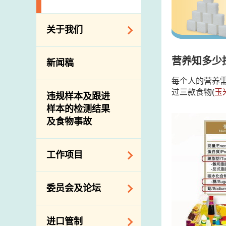
关于我们
组织结构
营养知多少
新闻稿
理想与使命
每个人的营养需
介绍短片
过三款食物(
玉
违规样本及跟进
样本的检测结果
及食物事故
工作项目
降低膳食中的钠和
委员会及论坛
糖
食物监测计划
食物安全专家委员
进口管制