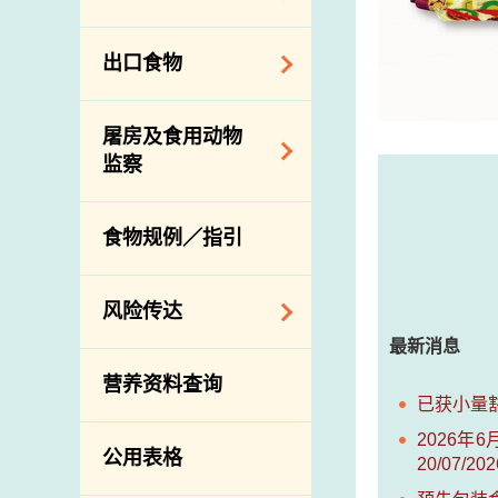
会
食物安全重点控制
系统
业界谘询论坛
食物进口商和食物
出口食物
基因改造食物
分销商登记制度
消费者联系小组
食物标签上的营养
视察内地农场及联
出口验证
屠房及食用动物
资料
络内地有关当局
出口食物往内地
监察
食物安全之风险评
进口食物管制
出口商及业界的消
估
活生食用动物的进
规管农业化学物及
息
食物规例／指引
食物事故应变及管
口检验
兽医药物在食用动
理
物上的使用
兽医公共衞生资讯
食物消费量调查
风险传达
屠房及疾病监测
最新消息
总膳食研究
宰前检验
主题项目
营养资料查询
有机食物
宰后检验
已获小量豁
警报系统
高风险食物
猪只流感病毒监测
2026年
项目及活动
公用表格
结果
20/07/2
抗菌素耐药性
传达资源