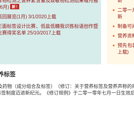
食物检测之营养素含量及致敏物检测结果每月报
新
6月)
二零一
展览(1月) 3/1/2020上载
新
正面标签设计比赛、低盐低糖我识拣标语创作暨
制备可阅
得奖名单 25/10/2017上载
营养资料
预先包
上载)
养标签
物及药物（成分组合及标签）（修订：关于营养标签及营养声称的
标签制度迈进新纪元。《修订规例》于二零一零年七月一日生效