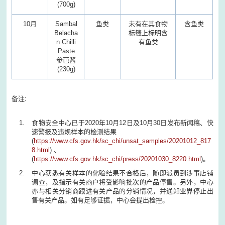
(700g)
10月
Sambal
鱼类
未有在其食物
含鱼类
Belacha
标籤上标明含
n Chilli
有鱼类
Paste
参芭酱
(230g)
备注:
食物安全中心已于
2020
年
10
月
12
日及
10
月
30
日发布新闻稿、快
速警报及违规样本的检测结果
(
https://www.cfs.gov.hk/sc_chi/unsat_samples/20201012_817
8.html
) 、
(
https://www.cfs.gov.hk/sc_chi/press/20201030_8220.html
)。
中心获悉有关样本的化验结果不合格后，随即派员到涉事店铺
调查，及指示有关商户将受影响批次的产品停售。另外，中心
亦与相关分销商跟进有关产品的分销情况，并通知业界停止出
售有关产品。如有足够证据，中心会提出检控。