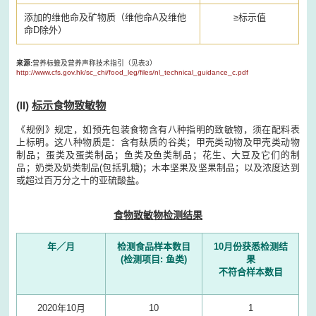
添加的维他命及矿物质（维他命A及维他
≥标示值
命D除外）
来源:
营养标籤及营养声称技术指引（见表3）
http://www.cfs.gov.hk/sc_chi/food_leg/files/nl_technical_guidance_c.pdf
(II)
标示食物致敏物
《规例》规定，如预先包装食物含有八种指明的致敏物，须在配料表
上标明。这八种物质是：含有麸质的谷类；甲壳类动物及甲壳类动物
制品；蛋类及蛋类制品；鱼类及鱼类制品；花生、大豆及它们的制
品；奶类及奶类制品(包括乳糖)；木本坚果及坚果制品；以及浓度达到
或超过百万分之十的亚硫酸盐。
食物致敏物检测结果
年／月
检测食品样本数目
10月份获悉检测结
(检测项目: 鱼类)
果
不符合样本数目
2020年10月
10
1