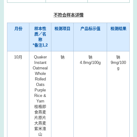
不符合样本详情
月份
样本性
检测项目
产品标示值
检测结果
质／名
称
*备注1,2
10月
Quaker
钠
钠
钠
Instant
4.8mg/100g
9mg/100
Oatmeal
g
Whole
Rolled
Oats
Purple
Rice &
Yam
桂格即
食燕麦
片原片
大燕麦
紫米淮
山