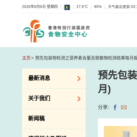
2026年8月6日 星期四
27.9°C
85%
天气最后更新
03:
主页
预先包装物检测之营养素含量及致敏物检测结果每月报告(
预先包装
最新消息
月)
食物警报 / 致敏物
关于我们
警报
分享:
怀疑食物中毒个案
组织结构
新闻稿
活动
理想与使命
新资讯
介绍短片