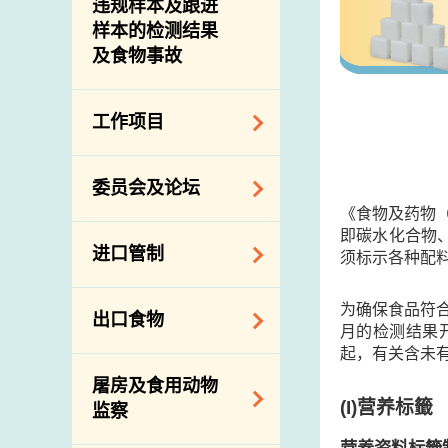
违规样本及跟进
样本的检测结果
及食物事故
工作项目
降低膳食中的钠和
委员会及论坛
糖
《食物及药物
食物监测计划
即碳水化合物
食物安全专家委员
进口管制
须标示各种配料
会
食物安全重点控制
系统
业界谘询论坛
食物进口商和食物
为确保食品符
出口食物
基因改造食物
分销商登记制度
月的检测结果
消费者联系小组
起，有关含未
食物标签上的营养
视察内地农场及联
出口验证
屠房及食用动物
资料
络内地有关当局
出口食物往内地
(I)
营养标籤
监察
食物安全之风险评
进口食物管制
出口商及业界的消
估
营养资料标籤