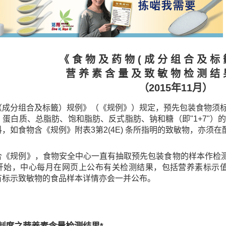
《 食 物 及 药 物 ( 成 分 组 合 及 标 
营 养 素 含 量 及 致 敏 物 检 测 结 
（2015年11月）
（成分组合及标籤）规例》（《规例》）规定，预先包装食物须
、蛋白质、总脂肪、饱和脂肪、反式脂肪、钠和糖（即"1+7"
，如食物含《规例》附表3第2(4E) 条所指明的致敏物，亦须
合《规例》，食物安全中心一直有抽取预先包装食物的样本作检测
开始，中心每月在网页上公布有关检测结果，包括营养素标示值与
有标示致敏物的食品样本详情亦会一并公布。
制度之营养素含量检测结果*