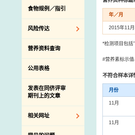
活生食用动物的进
规管农业化学物及
息
食物规例／指引
食物事故应变及管
口检验
兽医药物在食用动
年／月
理
物上的使用
兽医公共衞生资讯
2015年11月
食物消费量调查
风险传达
屠房及疾病监测
总膳食研究
宰前检验
主题项目
*检测项目包括
营养资料查询
有机食物
宰后检验
警报系统
#营养素标示
高风险食物
猪只流感病毒监测
项目及活动
公用表格
结果
抗菌素耐药性
不符合样本详
传达资源
屠房及肉类检验
食物中的碘
资讯平台
发表在同侪评审
月份
期刊上的文章
下载
11月
公开比赛
相关网址
11月
相关政府部门／机