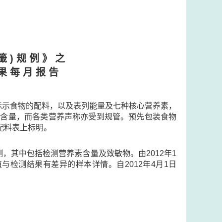
籤 ) 规 例 》 之
果 每 月 报 告
标示食物的配料，以及表列能量及七种核心营养素，
）的含量，而各类营养声称亦受到规管。预先包装食物
在配料表上标明。
，其中包括检测营养素含量及致敏物。由2012年1
检测结果有差异的样本详情。自2012年4月1日