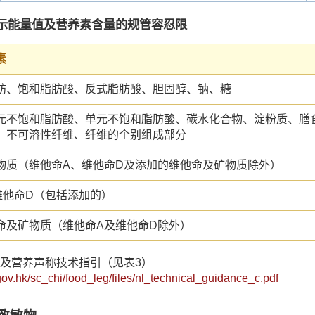
示能量值及营养素含量的规管容忍限
素
肪、饱和脂肪酸、反式脂肪酸、胆固醇、钠、糖
元不饱和脂肪酸、单元不饱和脂肪酸、碳水化合物、淀粉质、膳
、不可溶性纤维、纤维的个别组成部分
物质（维他命A、维他命D及添加的维他命及矿物质除外）
维他命D（包括添加的）
命及矿物质（维他命A及维他命D除外）
标籤及营养声称技术指引（见表3）
gov.hk/sc_chi/food_leg/files/nl_technical_guidance_c.pdf