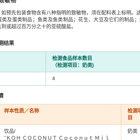
致敏物
，如预先包装食物含有八种指明的致敏物，须在配料表上标明。
蛋类及蛋类制品；鱼类及鱼类制品；花生、大豆及它们的制品；
达到或超过百万分之十的亚硫酸盐。
测结果
检测食品样本数目
（检测项目：奶类)
4
情
样本性质／名称
检测
目
饮品/
奶类
"
ＫＯＨ ＣＯＣＯＮＵＴ Ｃｏｃｏｎｕｔ Ｍｉｌ