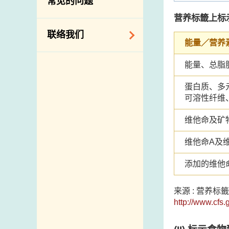
常见的问题
构
营养标籤上标
相关网站
联络我们
能量／营养
查询、建议、要求
能量、总脂
和投诉
蛋白质、多
地址及电话
可溶性纤维
政府电话簿
维他命及矿
邮件贴上足够邮资
维他命A及
添加的维他
来源 : 营养
http://www.cfs.