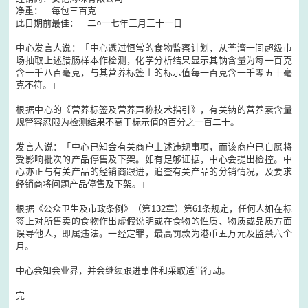
净重： 每包三百克
此日期前最佳： 二○一七年三月三十一日
中心发言人说：「中心透过恒常的食物监察计划，从荃湾一间超级市
场抽取上述腊肠样本作检测，化学分析结果显示其钠含量为每一百克
含一千八百毫克，与其营养标签上的标示值每一百克含一千零五十毫
克不符。」
根据中心的《营养标签及营养声称技术指引》，有关钠的营养素含量
规管容忍限为检测结果不高于标示值的百分之一百二十。
发言人说：「中心已知会有关商户上述违规事项，而该商户已自愿将
受影响批次的产品停售及下架。如有足够证据，中心会提出检控。中
心亦正与有关产品的经销商跟进，追查有关产品的分销情况，及要求
经销商将问题产品停售及下架。」
根据《公众卫生及市政条例》（第132章）第61条规定，任何人如在标
签上对所售卖的食物作出虚假说明或在食物的性质、物质或品质方面
误导他人，即属违法。一经定罪，最高罚款为港币五万元及监禁六个
月。
中心会知会业界，并会继续跟进事件和采取适当行动。
完