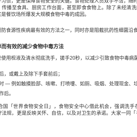
好习惯，更是保障食物安全的关键。食物处理人员双手不洁，随
，传播至食具、厨房工作台面，甚至即食食物上。除了未经清洗
实是餐饮场所爆发大规模食物中毒的成因。
预防食源性疾病最有效的方法之一，同时亦是阻截抗药性细菌沿
简单而有效的减少食物中毒方法
应使用枧液及清水彻底洗手，搓手20秒，以减少引致食物中毒病
后，或戴上及除下手套前后；
时 — 例如触摸脸部、咳嗽、打喷嚏、如厕、吸烟、处理现金、
作后。
联合国「世界食物安全日」，食物安全中心借此机会，强调洗手
守法规，更是反映关怀、自信，以及对卫生的承诺。大家一同「