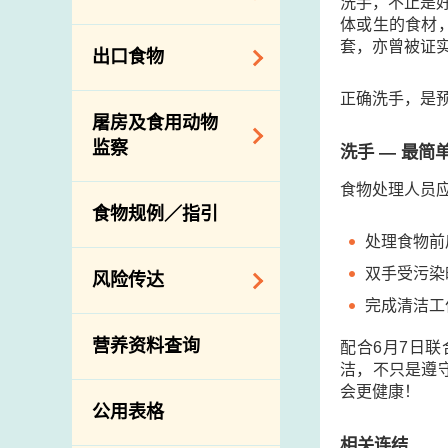
会
食物安全重点控制
洗手，不止是
体或生的食材
系统
业界谘询论坛
食物进口商和食物
套，亦曾被证
出口食物
基因改造食物
分销商登记制度
消费者联系小组
食物标签上的营养
正确洗手，是
视察内地农场及联
出口验证
屠房及食用动物
资料
络内地有关当局
出口食物往内地
监察
洗手 — 最
食物安全之风险评
进口食物管制
出口商及业界的消
估
食物处理人员
活生食用动物的进
规管农业化学物及
息
食物规例／指引
食物事故应变及管
口检验
兽医药物在食用动
处理食物前
理
物上的使用
兽医公共衞生资讯
双手受污染
食物消费量调查
风险传达
屠房及疾病监测
完成清洁工
总膳食研究
宰前检验
主题项目
营养资料查询
有机食物
配合6月7日
宰后检验
警报系统
洁，不只是遵
高风险食物
猪只流感病毒监测
会更健康！
项目及活动
公用表格
结果
抗菌素耐药性
传达资源
相关连结