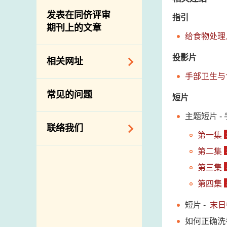
屠房及肉类检验
食物中的碘
资讯平台
发表在同侪评审
指引
期刊上的文章
下载
给食物处理
公开比赛
投影片
相关网址
手部卫生与
相关政府部门／机
常见的问题
短片
构
相关网站
主题短片 -
联络我们
第一集
第二集
查询、建议、要求
和投诉
第三集
地址及电话
第四集
政府电话簿
短片 -
末日
邮件贴上足够邮资
如何正确洗