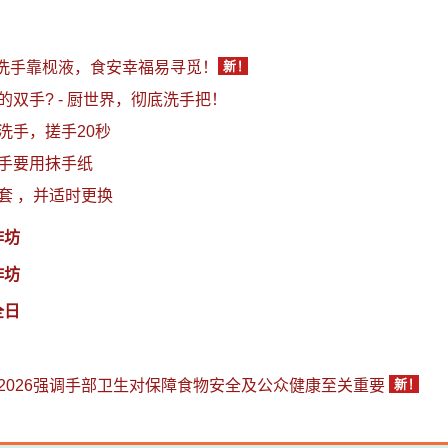
- 洗手靠枧液，食安幸福易寻觅！
的双手? - 厨世界，彻底洗手把！
洗手，搓手20秒
手要用抹手纸
套 ，并适时更换
作坊
作坊
全日
2026强调手部卫生对保障食物安全及公众健康至关重要