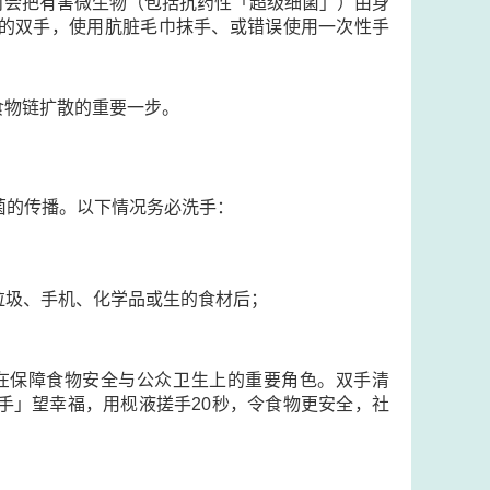
时会把有害微生物（包括抗药性「超级细菌」）由身
的双手，使用肮脏毛巾抹手、或错误使用一次性手
食物链扩散的重要一步。
菌的传播。以下情况务必洗手：
垃圾、手机、化学品或生的食材后；
在保障食物安全与公众卫生上的重要角色。双手清
手」望幸福，用枧液搓手20秒，令食物更安全，社