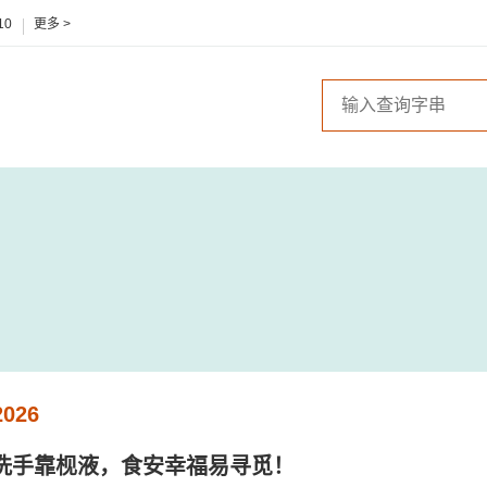
10
更多 >
026
- 洗手靠枧液，食安幸福易寻觅！