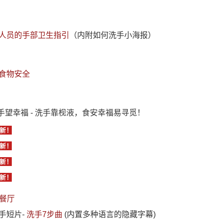
人员的手部卫生指引
（内附如何洗手小海报）
食物安全
 手望幸福 - 洗手靠枧液，食安幸福易寻觅！
餐厅
手短片-
洗手7步曲
(内置多种语言的隐藏字幕)