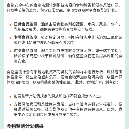
食物安全中心的食物监测计划系统监察的食物种类和潜在风险广泛，
顾及季节性的差异，包含日常食品、专项食品及时令食品监测计划。
日常食品监测
：涵盖主要食物类别如蔬菜、水果、家禽、水产、
乳制品及蛋类，确保有关食物符合食物安全标准。
专项食品监测
：针对特定风险，例如在鲜肉中非法添加二氧化硫
或在婴儿奶粉中发现坂崎氏克洛诺菌。
时令食品监测
：配合文化节庆或时令饮食习惯，如于端午节期间
检验粽子或在中秋节检测月饼，确保这些食物在食用高峰期的食
物安全。
食物监测计划有系统地收集不同类别的食物样本进行分析，测试范围
包括化学、微生物及辐射危害，涵盖食物添加剂及污染物，以至病原
体及辐射项目，以及抗菌素耐药性细菌。 此外，食物监测计划有助：
加强监管对法例规定的遵从和检控不符合规定的人士。
支援风险管理和风险传达策略；当样本没有达到安全标准时，便
会通过新闻公报、社交媒体及其他平台传达有关讯息。此外，食
安中心会定期向市民发布食物安全报告。
食物监测计划结果