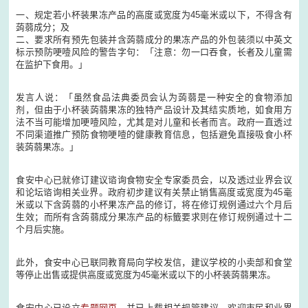
一、规定若小杯装果冻产品的高度或宽度为45毫米或以下，不得含有
蒟蒻成分；及
二、要求所有预先包装并含蒟蒻成分的果冻产品的外包装须以中英文
标示预防哽噎风险的警告字句：「注意：勿一口吞食，长者及儿童需
在监护下食用。」
发言人说：「虽然食品法典委员会认为蒟蒻是一种安全的食物添加
剂，但由于小杯装蒟蒻果冻的独特产品设计及其结实质地，如食用方
法不当可能增加哽噎风险，尤其是对儿童和长者而言。政府一直透过
不同渠道推广预防食物哽噎的健康教育信息，包括避免直接吸食小杯
装蒟蒻果冻。」
食安中心已就修订建议谘询食物安全专家委员会，以及透过业界会议
和论坛谘询相关业界。政府初步建议有关禁止销售高度或宽度为45毫
米或以下含蒟蒻的小杯果冻产品的修订，将在修订规例通过六个月后
生效；而所有含蒟蒻成分果冻产品的标籤要求则在修订规例通过十二
个月后实施。
此外，食安中心已联同教育局向学校发信，建议学校的小卖部和食堂
等停止出售或提供高度或宽度为45毫米或以下的小杯装蒟蒻果冻。
食安中心已设立
专题网页
，并已上载相关规管建议，欢迎市民和业界