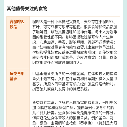
其他值得关注的食物
含咖啡因
咖啡因是一种中枢神经兴奋剂，天然存在于咖啡豆、
饮品
茶叶、可可豆和可乐果等植物。很多食物和饮品都加
了咖啡因，以取其苦涩味和提神作用。每个人对咖啡
因的耐受性都不同。咖啡因摄取过量可令人产生焦
虑、心跳加速、手震、影响睡眠、胃部不适等情况；
而孕妇摄取过量更有可能导致婴儿出生时体重过低。
孕妇和授乳妇女应避免过量摄取咖啡因；即使饮用含
较少咖啡因的咖啡或奶茶，亦应注意饮用分量，以免
因饮用过多而摄取过量咖啡因。
鱼类与甲
甲基汞是鱼类所含的一种重金属，在体型较大的捕猎
基汞
鱼类中最常有。女性在怀孕前和怀孕期如摄入大量甲
基汞，所摄入的甲基汞有机会经由胎盘传送给胎儿，
损害胎儿或婴儿发育中的神经系统。
鱼类营养丰富，含多种人体所需的营养素，例如奥米
加- 3脂肪酸和优质蛋白质，提供孕妇和发育中的胎
儿／婴儿所需。进食多种鱼类是健康饮食的一部分，
但应避免进食体型较大的捕猎鱼类，例如鲨鱼、剑
鱼、旗鱼、金目鲷和金枪鱼（吞拿鱼）（特别是大眼