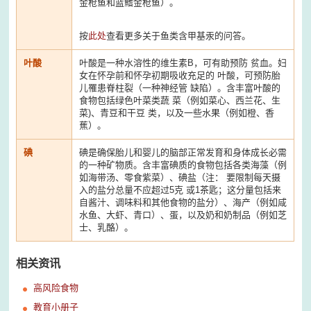
金枪鱼和蓝鳍金枪鱼）。
按
此处
查看更多关于鱼类含甲基汞的问答。
叶酸
叶酸是一种水溶性的维生素B，可有助预防 贫血。妇
女在怀孕前和怀孕初期吸收充足的 叶酸，可预防胎
儿罹患脊柱裂（一种神经管 缺陷）。含丰富叶酸的
食物包括绿色叶菜类蔬 菜（例如菜心、西兰花、生
菜)、青豆和干豆 类，以及一些水果（例如橙、香
蕉）。
碘
碘是确保胎儿和婴儿的脑部正常发育和身体成长必需
的一种矿物质。含丰富碘质的食物包括各类海藻（例
如海带汤、零食紫菜）、碘盐（注： 要限制每天摄
入的盐分总量不应超过5克 或1茶匙；这分量包括来
自酱汁、调味料和其他食物的盐分）、海产（例如咸
水鱼、大虾、青口）、蛋，以及奶和奶制品（例如芝
士、乳酪）。
相关资讯
高风险食物
教育小册子