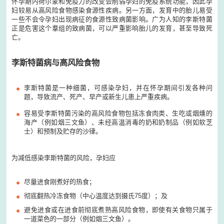
怀孕期内荷尔蒙和免疫力的改变会削弱孕妇的免疫系统功能，因此孕
妇较易从高风险食物感染食源性疾病。另一方面，发育中的胎儿易受
一些不会令孕妇出现病征的食源性致病菌影响。广为人知的李斯特菌
正是危害这个羣组的致病菌，可以严重影响胎儿的发育，甚至导致死
亡。
李斯特菌病与高风险食物
李斯特菌是一种细菌，可感染孕妇，并在怀孕期间引发各种问
题，导致流产、死产、早产或新生儿患上严重疾病。
容易受李斯特菌污染的高风险食物包括冻食肉类、生吃或烟燻的
海产（例如烟三文鱼）、未经高温消毒的奶和奶制品（例如软芝
士）和预制及贮存的沙律。
为减低感染李斯特菌的风险，孕妇应
尽量进食刚煮好的热食；
彻底翻热冷冻食物（中心温度达到摄氏75度）；及
避免进食或在进食前彻底煮熟高风险食物，即使有关食物只属于
一道菜色的一部分（例如烟三文鱼）。