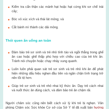
Kiểm tra cẩn thận các mảnh hạt hoặc hạt cứng khi sơ chế trái
cây;
Bóc vỏ xúc xích và thái lát mỏng; và
Cắt bánh mì thành các dải mỏng.
Thói quen ăn uống an toàn
Đảm bảo trẻ sơ sinh và trẻ nhỏ tỉnh táo và ngồi thẳng trong ghế
ăn cao hoặc ghế thấp phù hợp với chiều cao của trẻ khi ăn.
Tránh nói chuyện hoặc chạy nhảy xung quanh.
Luôn luôn phải quan sát trẻ sơ sinh và trẻ nhỏ khi ăn để phát
hiện những dấu hiệu nghẹn đầu tiên và ngăn chặn tình trạng trở
nên tồi tệ hơn.
Giúp trẻ sơ sinh và trẻ nhỏ nhai kỹ thức ăn. Dạy trẻ cách nhai
và nuốt thức ăn đúng cách, và đảm bảo trẻ ăn chậm rãi.
Người chăm sóc cũng nên biết cách xử lý khi trẻ bị nghẹn. Văn
phòng Chăm sóc Sức khỏe Cơ sở của Sở Y tế đã xuất bản
hướng