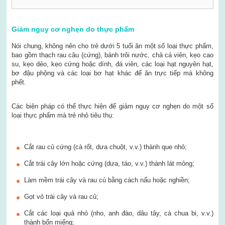
Giảm nguy cơ nghẹn do thực phẩm
Nói chung, không nên cho trẻ dưới 5 tuổi ăn một số loại thực phẩm,
bao gồm thạch rau câu (cứng), bánh trôi nước, chả cá viên, kẹo cao
su, kẹo dẻo, kẹo cứng hoặc dính, đá viên, các loại hạt nguyên hạt,
bơ đậu phộng và các loại bơ hạt khác để ăn trực tiếp mà không
phết.
Các biện pháp có thể thực hiện để giảm nguy cơ nghẹn do một số
loại thực phẩm mà trẻ nhỏ tiêu thụ:
Cắt rau củ cứng (cà rốt, dưa chuột, v.v.) thành que nhỏ;
Cắt trái cây lớn hoặc cứng (dưa, táo, v.v.) thành lát mỏng;
Làm mềm trái cây và rau củ bằng cách nấu hoặc nghiền;
Gọt vỏ trái cây và rau củ;
Cắt các loại quả nhỏ (nho, anh đào, dâu tây, cà chua bi, v.v.)
thành bốn miếng;