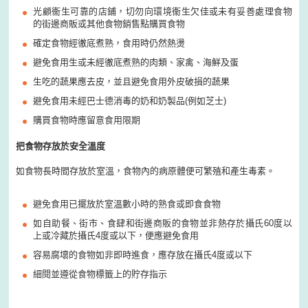
光顧衞生可靠的店鋪，切勿向環境衞生欠佳或未有妥善處理食物
的街邊商販或其他食物銷售點購買食物
確定食物經徹底煮熟，食用時仍然熱燙
避免食用生或未經徹底煮熟的肉類、家禽、海鮮及蛋
生吃的蔬果應去皮，並且避免食用外皮破損的蔬果
避免食用未經巴士德消毒的奶和奶製品
(
例如芝士
)
購買食物時應留意食用限期
把食物存放於安全溫度
如食物長時間存放於室溫，食物內的病原體便可繁殖和產生毒素。
避免食用已擺放於室溫數小時的熟食或即食食物
如自助餐、街市、食肆和街邊商販的食物並非熱存於攝氏
60
度以
上或冷藏於攝氏
4
度或以下，便應避免食用
容易腐壞的食物如非即時進食，應存放在攝氏
4
度或以下
細閱並遵從食物標籤上的貯存指示