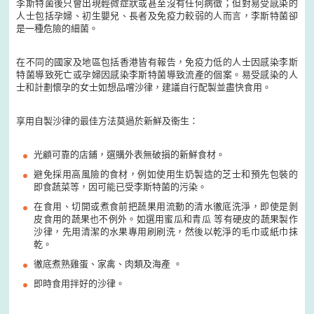
李斯特菌後只會出現輕微症狀或甚至沒有任何病徵；但對易受感染的
人士包括孕婦、初生嬰兒、長者及免疫力較弱的人而言，李斯特菌卻
是一種危險的細菌。
在不同的國家及地區包括香港皆有報告，免疫力低的人士因感染李斯
特菌導致死亡或孕婦因感染李斯特菌導致流產的個案。易受感染的人
士和計劃懷孕的女士如想品嚐沙律，建議自行配製並盡快食用。
享用自製沙律的最佳方法莫過於新鮮及衞生：
光顧可靠的店鋪，選購外表無破損的新鮮食材。
避免採用高風險的食材，例如使用生奶製造的芝士和預先包裝的
即食蔬菜等，因可能已受李斯特菌的污染。
在食用、切開或煮食前把蔬果用流動的清水徹底洗淨，即使是剝
皮食用的蔬果也不例外。如選用蜜瓜和青瓜 等有硬皮的蔬果製作
沙律，先用清潔的水果專用刷刷洗，然後以乾淨的毛巾或紙巾抹
乾。
徹底煮熟雞蛋、家禽、肉類及海產 。
即時食用拌好的沙律。