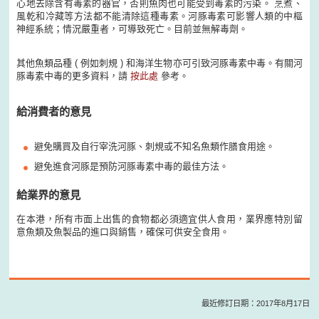
心地去除含有毒素的器官，否則魚肉也可能受到毒素的污染。 烹煮、
風乾和冷藏等方法都不能清除這種毒素。河豚毒素可影響人類的中樞
神經系統；情況嚴重者，可導致死亡。目前並無解毒劑。
其他魚類品種 ( 例如刺規 ) 和海洋生物亦可引致河豚毒素中毒。有關河
豚毒素中毒的更多資料，請
按此處
參考。
給消費者的意見
避免購買及自行宰洗河豚、刺規或不知名魚類作膳食用途。
避免進食河豚是預防河豚毒素中毒的最佳方法。
給業界的意見
在本港，所有市面上出售的食物都必須適宜供人食用，業界應特別留
意魚類及魚製品的進口與銷售，確保可供安全食用。
最近修訂日期：2017年8月17日