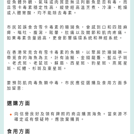
從 魚 體 外 觀 、 氣 味 或 肉 質 是 無 法 判 斷 魚 是 否 有 毒 ， 而
且 雪 卡 毒 素 穩 定 性 高 ， 縱 使 經 高 溫 烹 煮 、 冷 凍 、 乾 燥
或 人 體 胃 酸 ， 均 不 能 除 去 毒 素 。
市 民 若 誤 食 含 雪 卡 毒 素 的 珊 瑚 魚 ， 會 感 到 口 和 四 肢 麻
痺 、 嘔 吐 、 腹 瀉 ， 眩 暈 ， 肚 痛 以 及 關 節 和 肌 肉 疼 痛 。
如 果 毒 素 含 量 過 高 ， 更 會 影 響 循 環 系 統 和 神 經 系 統 。
在 香 港 常 見 含 有 雪 卡 毒 素 的 魚 類 ， 以 聚 居 於 珊 瑚 礁 一
帶 覓 食 的 海 魚 為 主 ， 計 有 油 𩺬 、 金 錢 龍 躉 、 藍 瓜 子 斑
、 老 虎 斑 、 老 鼠 班 、 蘇 眉 、 西 星 斑 、 豹 星 斑 、 燕 尾 星
斑 、 紅 鰽 、 杉 斑 及 東 星 斑 。
要 預 防 肌 肉 毒 魚 類 中 毒 ， 市 民 應 從 選 購 及 食 用 方 面 多
加 留 意 :
選 購 方 面
向 信 譽 良 好 及 領 有 牌 照 的 商 店 購 買 海 魚 。 當 來 源 不
確 定 或 有 懷 疑 時 ， 應 放 棄 購 買 。
食 用 方 面