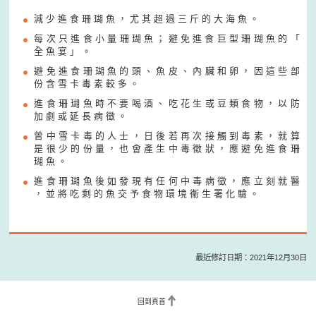
減 少 進 食 珊 瑚 魚 ， 尤 其 超 過 三 斤 的 大 海 魚 。
每 次 只 進 食 小 量 珊 瑚 魚 ； 避 免 進 食 巨 型 珊 瑚 魚 的 「
全 魚 宴 」 。
避 免 進 食 珊 瑚 魚 的 頭 、 魚 皮 、 內 臟 和 卵 ， 因 這 些 部
份 含 雪 卡 毒 素 較 多 。
進 食 珊 瑚 魚 時 不 要 喝 酒 、 吃 花 生 或 豆 類 食 物 ， 以 防
加 劇 或 延 長 病 徵 。
曾 中 雪 卡 毒 的 人 士 ， 日 後 若 再 次 接 觸 到 毒 素 ， 就 算
是 很 少 的 份 量 ， 也 會 產 生 中 毒 徵 狀 ， 應 避 免 進 食 珊
瑚 魚 。
進 食 珊 瑚 魚 後 如 發 現 有 任 何 中 毒 病 徵 ， 應 立 刻 就 醫
， 並 將 吃 剩 的 魚 交 予 食 物 環 境 衞 生 署 化 驗 。
最近修訂日期：2021年12月30日
回到頁首