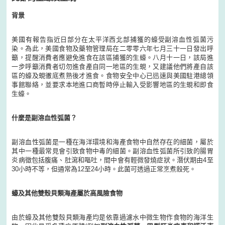
背景
美國有報告指近日部分在太平洋西北部捕獲的蠔受副溶血性弧菌污
染。為此，美國食物及藥物管理局在二零零六年七月三十一日發出呼
籲，提醒消費者應避免進食在該區捕獲的生蠔。八月十一日，該局進
一步呼籲消費者切勿進食產自同一地區的生蜆，又建議他們將產自該
區的蠔及蜆徹底煮熟後才進食。食物安全中心已迅速與美國駐港總領
事館聯絡，並要求本地進口商暫時停止輸入受影響地區的生蜆和即食
生蠔。
什麼是副溶血性弧菌？
副溶血性弧菌是一種在海洋環境和海產食物中自然存在的細菌，屬於
其中一種最常見會引致食物中毒的細菌。副溶血性弧菌所引致的腸胃
炎病徵包括腹痛、肚瀉和嘔吐，間中會有輕微發燒症狀。潛伏期由4至
30小時不等，但通常為12至24小時。此菌可透過正常烹煮殺死。
蠔及其他雙殼貝類海產屬於高風險食物
由於蠔及其他雙殼貝類海產均是依靠過濾水中微生物作食物的海洋生