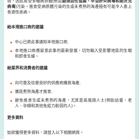
物，因此易受多種病原體(例如
副溶血性弧菌、甲型肝炎病毒和諾沃克
病毒
)污染。進食受病原體污染的生或未煮熟的海產極有可能令人患上
食源性疾病。
給本港進口商的建議
中心已將此事通知本地進口商;
本地進口商應留意此事的最新發展，切勿輸入受影響地區的生蜆
和即食生蠔。
給業界和消費者的建議
向可靠及信譽良好的供應商購買海產;
徹底煮熟海產才進食;
避免進食生或未煮熟的海產，尤其是高風險人士(例如幼童、老
人、孕婦和其他免疫力較弱的人)。
更多資料
如欲獲得更多資料，請登入以下相關網頁。