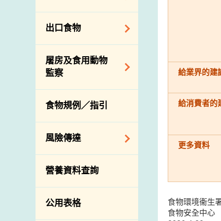
會
食物安全重點控制
系統
業界諮詢論壇
食物進口商和食物
出口食物
基因改造食物
分銷商登記制度
消費者聯繫小組
食物標籤上的營養
視察內地農場及聯
出口驗證
屠房及食用動物
資料
絡內地有關當局
出口食物往內地
給業界的建
監察
食物安全之風險評
進口食物管制
出口商及業界的消
估
活生食用動物的進
規管農業化學物及
息
給消費者的
食物規例／指引
食物事故應變及管
口檢驗
獸醫藥物在食用動
理
物上的使用
獸醫公共衞生資訊
食物消費量調查
風險傳達
屠房及疾病監測
更多資料
總膳食研究
宰前檢驗
主題項目
營養資料查詢
有機食物
宰後檢驗
警報系統
高風險食物
豬隻流感病毒監測
項目及活動
食物環境衞生
公用表格
結果
抗菌素耐藥性
食物安全中心
傳達資源