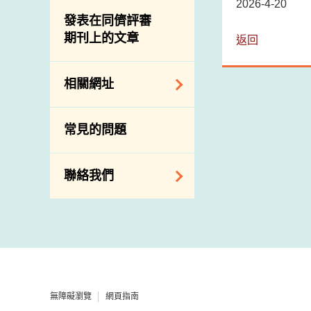
屠房及肉類檢驗
食物中的碘
2026-4-20
資訊平台
發表在同儕評審
期刊上的文章
下載
返回
公開比賽
相關網址
相關政府部門／機
常見的問題
構
相關網站
聯絡我們
查詢、建議、要求
和投訴
地址及電話
政府電話簿
無障礙瀏覽
網頁指南
郵件貼上足夠郵資