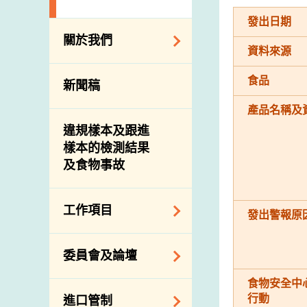
發出日期
關於我們
資料來源
組織結構
食品
新聞稿
理想與使命
產品名稱及
介紹短片
違規樣本及跟進
樣本的檢測結果
及食物事故
工作項目
發出警報原
降低膳食中的鈉和
委員會及論壇
糖
食物安全中
食物監測計劃
食物安全專家委員
行動
進口管制