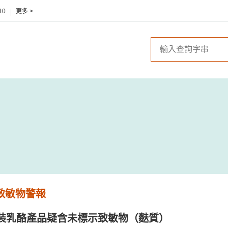
10
更多 >
 致敏物警報
裝乳酪產品疑含未標示致敏物（麩質）