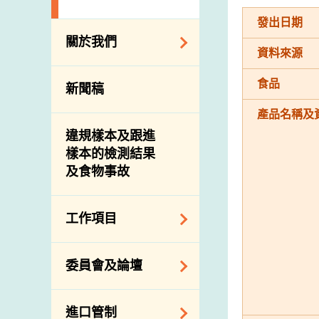
發出日期
關於我們
資料來源
組織結構
食品
新聞稿
理想與使命
產品名稱及
介紹短片
違規樣本及跟進
樣本的檢測結果
及食物事故
工作項目
降低膳食中的鈉和
委員會及論壇
糖
食物監測計劃
食物安全專家委員
進口管制