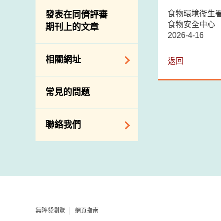
屠房及肉類檢驗
食物中的碘
資訊平台
食物環境衞生
發表在同儕評審
食物安全中心
期刊上的文章
下載
2026-4-16
公開比賽
相關網址
返回
相關政府部門／機
常見的問題
構
相關網站
聯絡我們
查詢、建議、要求
和投訴
地址及電話
政府電話簿
無障礙瀏覽
網頁指南
郵件貼上足夠郵資