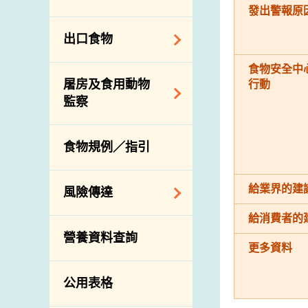
會
食物安全重點控制
發出警報原
系統
業界諮詢論壇
食物進口商和食物
出口食物
基因改造食物
分銷商登記制度
消費者聯繫小組
食物標籤上的營養
視察內地農場及聯
食物安全中
出口驗證
屠房及食用動物
行動
資料
絡內地有關當局
出口食物往內地
監察
食物安全之風險評
進口食物管制
出口商及業界的消
估
活生食用動物的進
規管農業化學物及
息
食物規例／指引
食物事故應變及管
口檢驗
獸醫藥物在食用動
理
物上的使用
獸醫公共衞生資訊
給業界的建
食物消費量調查
風險傳達
屠房及疾病監測
總膳食研究
宰前檢驗
給消費者的
主題項目
營養資料查詢
有機食物
宰後檢驗
更多資料
警報系統
高風險食物
豬隻流感病毒監測
項目及活動
公用表格
結果
抗菌素耐藥性
傳達資源