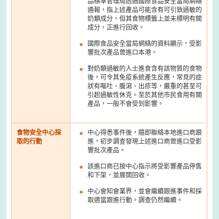
品標準管理局透過國際食品安全當局網絡
通報，指上述產品可能含有可引致過敏的
奶類成分，但其食物標籤上並未標明有關
成分，正進行回收。
國際食品安全當局網絡的資料顯示，受影
響批次產品曾進口本港。
對奶類過敏的人士進食含有該物質的食物
後，可令其免疫系統產生反應，常見的症
狀有嘔吐、腹瀉、出疹等，嚴重的甚至可
引起過敏性休克。至於其他市民食用有關
產品，一般不會受到影響。
食物安全中心採
中心得悉事件後，隨即聯絡本地進口商跟
取的行動
進，初步調查發現上述進口商曾進口受影
響批次產品。
該進口商已按中心指示將受影響產品停售
和下架，並展開回收。
中心會知會業界，並會繼續跟進事件和採
取適當跟進行動。調查仍然繼續。