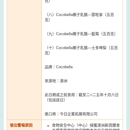
克）
（八）Cocobella椰子乳酪—雲呢拿（五百
克）
（九）Cocobella椰子乳酪—藍莓（五百克）
（十）Cocobella椰子乳酪—士多啤梨（五百
克）
品牌：Cocobella
來源地：澳洲
此日期或之前食用：截至二○二五年十月六日
（包括該日）
進口商：今日企業拓展有限公司
發出警報原因
食物安全中心（中心）接獲澳洲新西蘭食