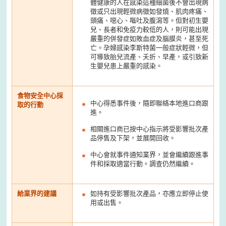
體健康的人在感染這種細菌後不會出現病
徵或只出現輕微病徵如發燒、肌肉疼痛、
頭痛、噁心、嘔吐及腹瀉等。但對初生嬰
兒、長者和免疫力較低的人，則可能出現
嚴重的併發症如敗血症及腦膜炎，甚至死
亡。孕婦感染李斯特菌一般症狀輕微，但
可導致胎兒流產、夭折、早產，或引致新
生嬰兒患上嚴重的感染。
食物安全中心採
中心得悉事件後，隨即聯絡本地進口商跟
取的行動
進。
相關進口商已按中心指示將受影響批次產
品停售及下架，並展開回收。
中心會就事件通知業界，並會繼續跟進事
件和採取適當行動。調查仍然繼續。
給業界的建議
如持有受影響批次產品，亦應立即停止使
用或出售。