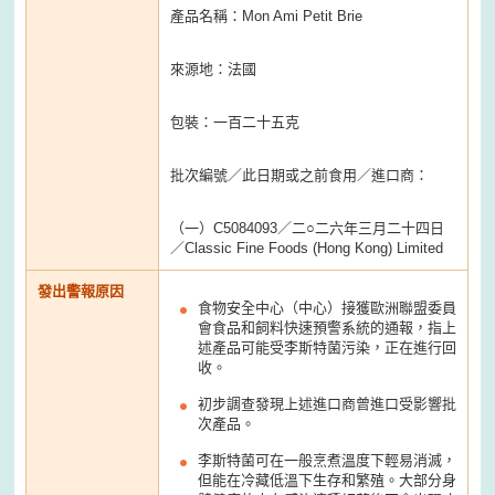
產品名稱：Mon Ami Petit Brie
來源地：法國
包裝：一百二十五克
批次編號／此日期或之前食用／進口商：
（一）C5084093／二○二六年三月二十四日
／Classic Fine Foods (Hong Kong) Limited
發出警報原因
食物安全中心（中心）接獲歐洲聯盟委員
會食品和飼料快速預警系統的通報，指上
述產品可能受李斯特菌污染，正在進行回
收。
初步調查發現上述進口商曾進口受影響批
次產品。
李斯特菌可在一般烹煮溫度下輕易消滅，
但能在冷藏低溫下生存和繁殖。大部分身