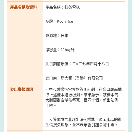
產品名稱及資料
產品名稱：紅茶雪糕
品牌：Kochi Ice
來源地：日本
淨容量：115毫升
此日期前最佳：二○二七年四月十八日
進口商：新大和（香港）有限公司
發出警報原因
- 中心透過恆常食物監測計劃，在進口層面抽
取上述樣本進行檢測。結果顯示，該樣本的
大腸菌群含量為每克一百四十個，超出法例
上限。
- 大腸菌群含量超出法例標準，顯示產品的衞
生情況欠理想，並不表示會引起食物中毒。