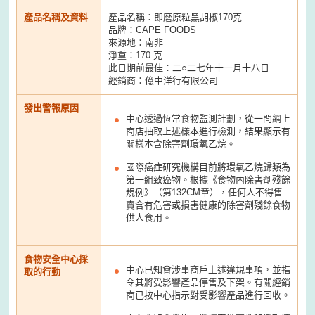
產品名稱及資料
產品名稱：即磨原粒黑胡椒170克
品牌：CAPE FOODS
來源地：南非
淨重：170 克
此日期前最佳：二○二七年十一月十八日
經銷商：億中洋行有限公司
發出警報原因
中心透過恆常食物監測計劃，從一間網上
商店抽取上述樣本進行檢測，結果顯示有
關樣本含除害劑環氧乙烷。
國際癌症研究機構目前將環氧乙烷歸類為
第一組致癌物。根據《食物內除害劑殘餘
規例》（第132CM章），任何人不得售
賣含有危害或損害健康的除害劑殘餘食物
供人食用。
食物安全中心採
中心已知會涉事商戶上述違規事項，並指
取的行動
令其將受影響產品停售及下架。有關經銷
商已按中心指示對受影響產品進行回收。