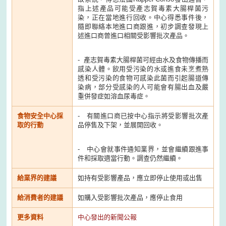
指上述產品可能受產志賀毒素大腸桿菌污
染，正在當地進行回收。中心得悉事件後，
隨即聯絡本地進口商跟進，初步調查發現上
述進口商曾進口相關受影響批次產品。
- 產志賀毒素大腸桿菌可經由水及食物傳播而
感染人體。飲用受污染的水或進食未烹煮熟
透和受污染的食物可感染此菌而引起腸道傳
染病，部分受感染的人可能會有腸出血及嚴
重併發症如溶血尿毒症。
食物安全中心採
- 有關進口商已按中心指示將受影響批次產
取的行動
品停售及下架，並展開回收。
- 中心會就事件通知業界，並會繼續跟進事
件和採取適當行動。調查仍然繼續。
給業界的建議
如持有受影響產品，應立即停止使用或出售
給消費者的建議
如購入受影響批次產品，應停止食用
更多資料
中心發出的新聞公報