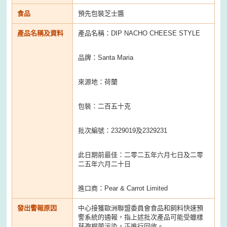
食品
預先包裝芝士醬
產品名稱及資料
產品名稱：DIP NACHO CHEESE STYLE
品牌：Santa Maria
來源地：荷蘭
包裝：二百五十克
批次編號：2329019及2329231
此日期前最佳：二零二五年六月七日及二零
二五年六月二十日
進口商：Pear & Carrot Limited
發出警報原因
中心接獲歐洲聯盟委員會食品和飼料快速預
警系統的通報，指上述批次產品可能受蠟樣
芽孢桿菌污染，正進行回收。