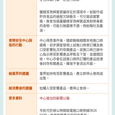
蠟樣芽孢桿菌普遍存在於環境中。如製作或
貯存食品的過程欠缺衞生，可引致該菌繁
殖。進食含過量蠟樣芽孢桿菌或其耐熱毒素
的食物，可能引致腸胃不適，例如嘔吐及腹
瀉。
食物安全中心採
中心得悉事件後，隨即聯絡相關本地進口商
取的行動
跟進，初步調查發現上述進口商曾訂購及進
口受影響批次的有關產品。該進口商已按中
心指示將受影響產品停售及下架，並展開回
收。中心亦會在該進口商所訂購的產品抵港
後封存有關產品，確保不會流出市面。
給業界的建議
業界如持有受影響產品，應立即停止使用或
出售。
給消費者的建議
如購入受影響產品，應停止食用。
更多資料
中心發出的新聞公報
市民可於辦公時間致電進口商熱線3616