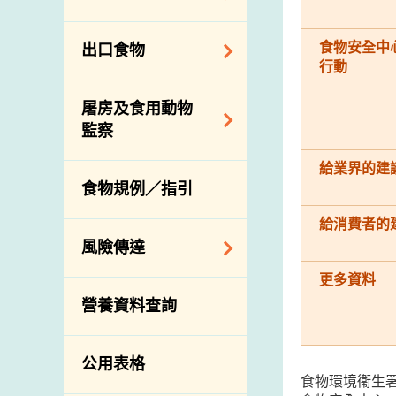
會
食物安全重點控制
系統
業界諮詢論壇
食物進口商和食物
食物安全中
出口食物
基因改造食物
分銷商登記制度
消費者聯繫小組
行動
食物標籤上的營養
視察內地農場及聯
出口驗證
屠房及食用動物
資料
絡內地有關當局
出口食物往內地
監察
食物安全之風險評
進口食物管制
出口商及業界的消
估
給業界的建
活生食用動物的進
規管農業化學物及
息
食物規例／指引
食物事故應變及管
口檢驗
獸醫藥物在食用動
理
物上的使用
給消費者的
獸醫公共衞生資訊
食物消費量調查
風險傳達
屠房及疾病監測
總膳食研究
更多資料
宰前檢驗
主題項目
營養資料查詢
有機食物
宰後檢驗
警報系統
高風險食物
豬隻流感病毒監測
項目及活動
公用表格
結果
抗菌素耐藥性
食物環境衞生
傳達資源