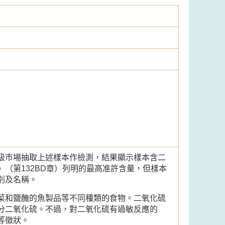
級巿場抽取上述樣本作檢測，結果顯示樣本含二
（第132BD章）列明的最高准許含量，但樣本
別及名稱。
菜和鹽醃的魚製品等不同種類的食物。二氧化硫
分二氧化硫。不過，對二氧化硫有過敏反應的
等徵狀。