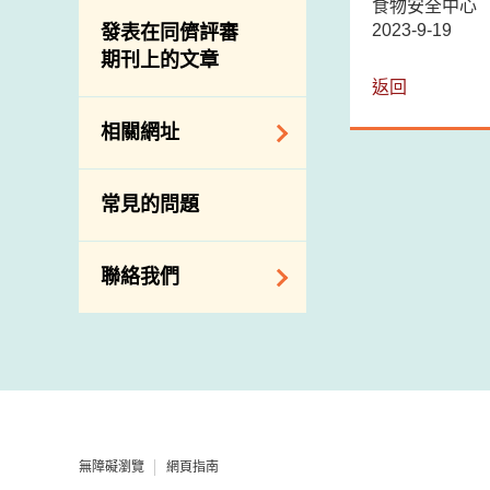
屠房及肉類檢驗
食物中的碘
食物安全中心
資訊平台
2023-9-19
發表在同儕評審
期刊上的文章
下載
返回
公開比賽
相關網址
相關政府部門／機
常見的問題
構
相關網站
聯絡我們
查詢、建議、要求
和投訴
地址及電話
政府電話簿
無障礙瀏覽
網頁指南
郵件貼上足夠郵資