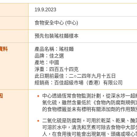
19.9.2023
食物安全中心 (中心)
預先包裝瑤柱麵樣本
資料
產品名稱：瑤柱麵
品牌：佳之選
產地：中國
淨重：四百五十四克
此日期前最佳：二○二四年九月十五日
經銷商：百佳超級市場（香港）有限公司
因
中心透過恆常食物監測計劃，從深水埗一超
氧化硫，雖然含量低於《食物內防腐劑規例》
的食物標籤並未有標明有關添加劑的作用類
二氧化硫是防腐劑，可用於乾菜、乾果、醃
可溶於水中，清洗和烹煮可除去食物中大部
人，在食用後可能會出現氣喘、頭痛或噁心