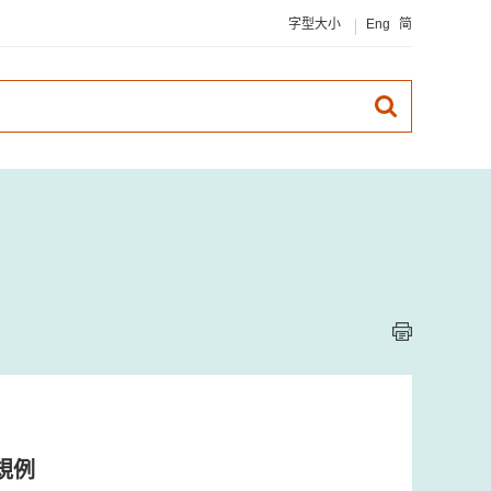
字型大小
Eng
简
規例