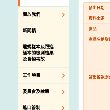
發出日期
關於我們
資料來源
組織結構
食品
新聞稿
理想與使命
產品名稱及
介紹短片
違規樣本及跟進
樣本的檢測結果
及食物事故
工作項目
發出警報原
降低膳食中的鈉和
委員會及論壇
糖
食物監測計劃
食物安全專家委員
進口管制