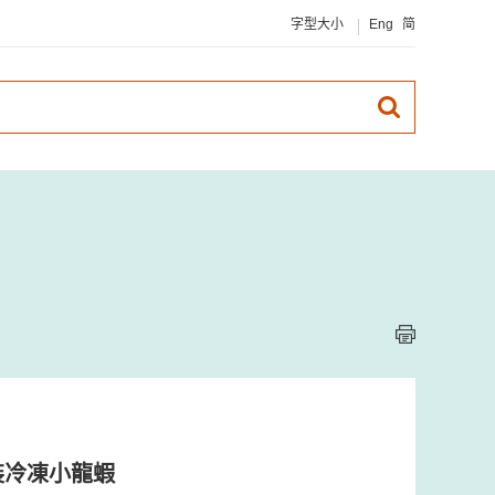
字型大小
Eng
简
裝冷凍小龍蝦