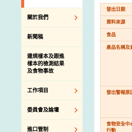
發出日期
關於我們
資料來源
組織結構
食品
新聞稿
理想與使命
產品名稱及
介紹短片
違規樣本及跟進
樣本的檢測結果
及食物事故
工作項目
發出警報原
降低膳食中的鈉和
委員會及論壇
糖
食物監測計劃
食物安全中
食物安全專家委員
進口管制
行動