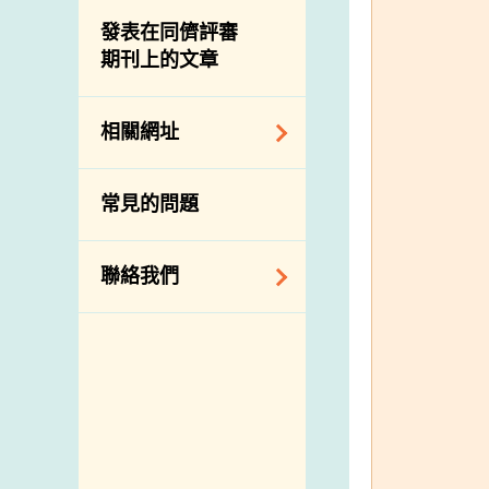
屠房及肉類檢驗
食物中的碘
資訊平台
發表在同儕評審
期刊上的文章
下載
公開比賽
相關網址
相關政府部門／機
常見的問題
構
相關網站
聯絡我們
查詢、建議、要求
和投訴
地址及電話
政府電話簿
郵件貼上足夠郵資