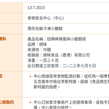
13.7.2023
食物安全中心（中心）
預先包裝冷凍小龍蝦
資料
產品名稱：招牌麻辣風味小龍蝦球
品牌：絕味
來源地：中國
經銷商：絕味食品（香港）有限公司
淨重：一百三十克
此日期或之前食用：二○二三年七月七日
因
中心透過恆常食物監測計劃，從旺角一個零
五克樣本中檢出李斯特菌，超過《食品微生
斯特菌的指標。
心採取的
中心已知會涉事商戶上述違規事項，並指令
據，中心會提出檢控。