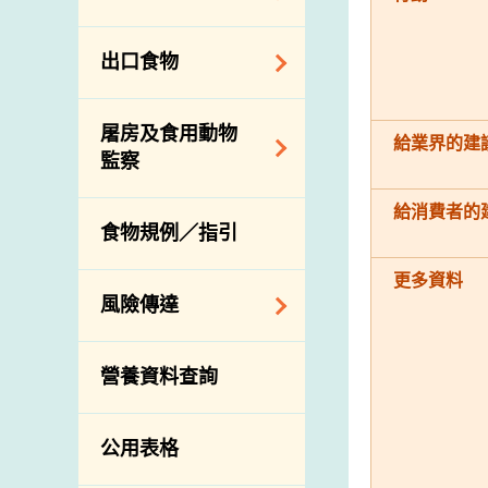
會
食物安全重點控制
系統
業界諮詢論壇
食物進口商和食物
出口食物
基因改造食物
分銷商登記制度
消費者聯繫小組
食物標籤上的營養
視察內地農場及聯
出口驗證
屠房及食用動物
資料
絡內地有關當局
給業界的建
出口食物往內地
監察
食物安全之風險評
進口食物管制
出口商及業界的消
估
給消費者的
活生食用動物的進
規管農業化學物及
息
食物規例／指引
食物事故應變及管
口檢驗
獸醫藥物在食用動
理
物上的使用
獸醫公共衞生資訊
更多資料
食物消費量調查
風險傳達
屠房及疾病監測
總膳食研究
宰前檢驗
主題項目
營養資料查詢
有機食物
宰後檢驗
警報系統
高風險食物
豬隻流感病毒監測
項目及活動
公用表格
結果
抗菌素耐藥性
傳達資源