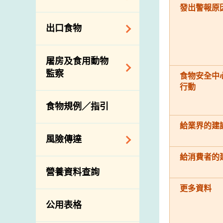
會
食物安全重點控制
發出警報原
系統
業界諮詢論壇
食物進口商和食物
出口食物
基因改造食物
分銷商登記制度
消費者聯繫小組
食物標籤上的營養
視察內地農場及聯
出口驗證
屠房及食用動物
資料
絡內地有關當局
出口食物往內地
監察
食物安全中
食物安全之風險評
進口食物管制
行動
出口商及業界的消
估
活生食用動物的進
規管農業化學物及
息
食物規例／指引
食物事故應變及管
口檢驗
獸醫藥物在食用動
理
物上的使用
給業界的建
獸醫公共衞生資訊
食物消費量調查
風險傳達
屠房及疾病監測
總膳食研究
給消費者的
宰前檢驗
主題項目
營養資料查詢
有機食物
宰後檢驗
警報系統
更多資料
高風險食物
豬隻流感病毒監測
項目及活動
公用表格
結果
抗菌素耐藥性
傳達資源