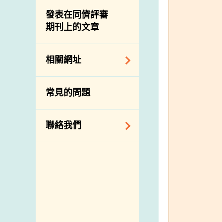
屠房及肉類檢驗
食物中的碘
資訊平台
發表在同儕評審
期刊上的文章
下載
公開比賽
相關網址
相關政府部門／機
常見的問題
構
相關網站
聯絡我們
查詢、建議、要求
和投訴
地址及電話
政府電話簿
郵件貼上足夠郵資