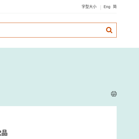
字型大小
Eng
简
飲品