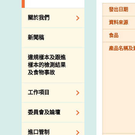
發出日期
關於我們
資料來源
組織結構
食品
新聞稿
理想與使命
產品名稱及
介紹短片
違規樣本及跟進
樣本的檢測結果
及食物事故
工作項目
降低膳食中的鈉和
委員會及論壇
糖
食物監測計劃
食物安全專家委員
進口管制