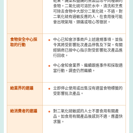
乾果、醃菜和鹽醃的魚製品等不同種類的
食物。二氧化硫可溶於水中，清洗和烹煮
可除去食物中大部分二氧化硫。不過，對
二氧化硫有過敏反應的人，在食用後可能
會出現氣喘、頭痛或噁心等徵狀。
食物安全中心採
中心已知會涉事商戶上述違規事項，並指
取的行動
令其將受影響批次產品停售及下架。有關
經銷商已按中心指示對受影響批次產品進
行回收。
中心會知會業界、繼續跟進事件和採取適
當行動。調查仍然繼續。
給業界的建議
立即停止使用或出售沒有適當食物標籤的
受影響批次產品。
給消費者的建議
對二氧化硫敏感的人士不要食用有關產
品。如食用有關產品後感到不適，應盡快
求醫。