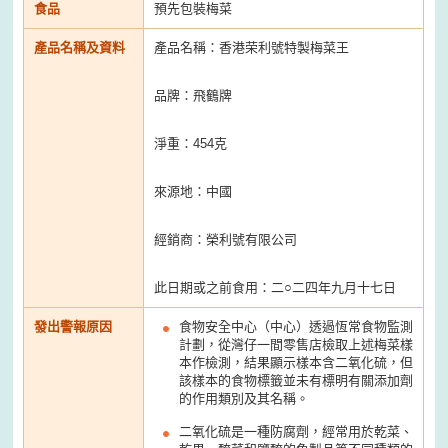
食品
預先包裝梅菜
產品名稱及資料
產品名稱：香港荣利號特製梅菜王
品牌：飛鶴牌
淨重：454克
來源地：中國
經銷商：榮利號有限公司
此日期或之前食用：二○二四年九月十七日
發出警報原因
食物安全中心（中心）透過恆常食物監測
計劃，從灣仔一間零售店檢取上述梅菜樣
本作檢測，結果顯示樣本含二氧化硫，但
該樣本的食物標籤並未有標明有關添加劑
的作用類別及其名稱。
二氧化硫是一種防腐劑，經常用於乾菜、