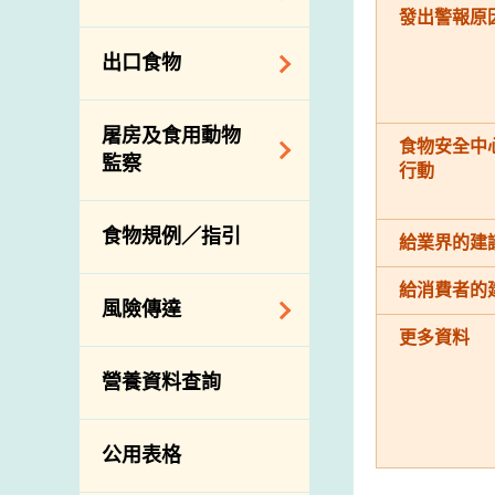
會
食物安全重點控制
發出警報原
系統
業界諮詢論壇
食物進口商和食物
出口食物
基因改造食物
分銷商登記制度
消費者聯繫小組
食物標籤上的營養
視察內地農場及聯
出口驗證
屠房及食用動物
資料
絡內地有關當局
食物安全中
出口食物往內地
監察
行動
食物安全之風險評
進口食物管制
出口商及業界的消
估
活生食用動物的進
規管農業化學物及
息
食物規例／指引
食物事故應變及管
給業界的建
口檢驗
獸醫藥物在食用動
理
物上的使用
獸醫公共衞生資訊
給消費者的
食物消費量調查
風險傳達
屠房及疾病監測
更多資料
總膳食研究
宰前檢驗
主題項目
營養資料查詢
有機食物
宰後檢驗
警報系統
高風險食物
豬隻流感病毒監測
項目及活動
公用表格
結果
抗菌素耐藥性
傳達資源