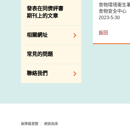
屠房及肉類檢驗
食物中的碘
食物環境衞生
資訊平台
發表在同儕評審
食物安全中心
期刊上的文章
下載
2023-5-30
公開比賽
返回
相關網址
相關政府部門／機
常見的問題
構
相關網站
聯絡我們
查詢、建議、要求
和投訴
地址及電話
政府電話簿
無障礙瀏覽
網頁指南
郵件貼上足夠郵資