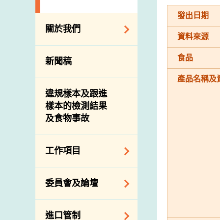
發出日期
關於我們
資料來源
組織結構
食品
新聞稿
理想與使命
產品名稱及
介紹短片
違規樣本及跟進
樣本的檢測結果
及食物事故
工作項目
降低膳食中的鈉和
委員會及論壇
糖
食物監測計劃
食物安全專家委員
進口管制