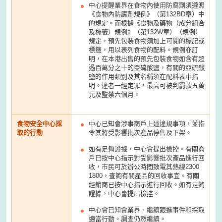
中心提醒業界在食物內使用防腐劑須遵照
《食物內防腐劑規例》（第132BD章）中
的規定。而根據《食物及藥物（成分組合
及標籤）規例》（第132W章）（規例）
規定，預先包裝食物須加上可閱的標記或
標籤，用以表列食物的配料。規例亦訂
明，在本港出售的預先包裝食物如含有超
過百萬分之十的亞硫酸鹽，有關的亞硫酸
鹽的作用類別及其名稱須在配料表中指
明。違者一經定罪，最高可被判罰款五萬
元及監禁六個月。
食物安全中心採
中心已知會涉事商戶上述違規事項，並指
取的行動
令其將受影響批次產品停售及下架。
如有足夠證據，中心會提出檢控。有關商
戶已按中心指示對受影響批次產品進行回
收，市民可於辦公時間致電其熱線2300
1800，查詢有關產品的回收事宜。有關
經銷商已按中心指示進行回收。如有足夠
證據，中心會提出檢控。
中心會已知會業界、繼續跟進事件和採取
適當行動。調查仍然繼續。