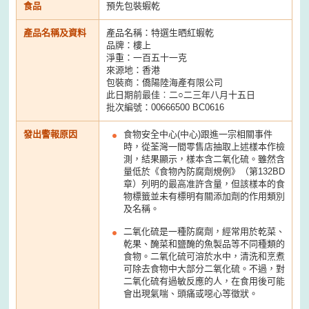
食品
預先包裝蝦乾
產品名稱及資料
產品名稱：特選生晒紅蝦乾
品牌：樓上
淨重：一百五十一克
來源地：香港
包裝商：僑陽陸海產有限公司
此日期前最佳︰二○二三年八月十五日
批次編號：00666500 BC0616
發出警報原因
食物安全中心(中心)跟進一宗相關事件
時，從荃灣一間零售店抽取上述樣本作檢
測，結果顯示，樣本含二氧化硫。雖然含
量低於《食物內防腐劑規例》（第132BD
章）列明的最高准許含量，但該樣本的食
物標籤並未有標明有關添加劑的作用類別
及名稱。
二氧化硫是一種防腐劑，經常用於乾菜、
乾果、醃菜和鹽醃的魚製品等不同種類的
食物。二氧化硫可溶於水中，清洗和烹煮
可除去食物中大部分二氧化硫。不過，對
二氧化硫有過敏反應的人，在食用後可能
會出現氣喘、頭痛或噁心等徵狀。