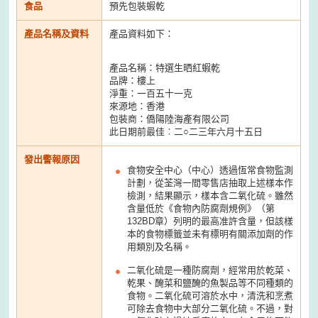
食品
預先包裝蝦乾
產品名稱及資料
產品資料如下：
產品名稱：特選生晒紅蝦乾
品牌：樓上
淨重：一百五十一克
來源地：香港
包裝商：僑陽陸海產有限公司
此日期前最佳︰二○二三年六月十五日
發出警報原因
食物安全中心（中心）透過恆常食物監測
計劃，從荃灣一間零售店抽取上述樣本作
檢測，結果顯示，樣本含二氧化硫。雖然
含量低於《食物內防腐劑規例》（第
132BD章）列明的最高准許含量，但該樣
本的食物標籤並未有標明有關添加劑的作
用類別及名稱。
二氧化硫是一種防腐劑，經常用於乾菜、
乾果、醃菜和鹽醃的魚製品等不同種類的
食物。二氧化硫可溶於水中，清洗和烹煮
可除去食物中大部分二氧化硫。不過，對