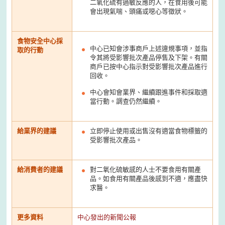
二氧化硫有過敏反應的人，在食用後可能
會出現氣喘、頭痛或噁心等徵狀。
食物安全中心採
中心已知會涉事商戶上述違規事項，並指
取的行動
令其將受影響批次產品停售及下架。有關
商戶已按中心指示對受影響批次產品進行
回收。
中心會知會業界、繼續跟進事件和採取適
當行動。調查仍然繼續。
給業界的建議
立即停止使用或出售沒有適當食物標籤的
受影響批次產品。
給消費者的建議
對二氧化硫敏感的人士不要食用有關產
品。如食用有關產品後感到不適，應盡快
求醫。
更多資料
中心發出的新聞公報