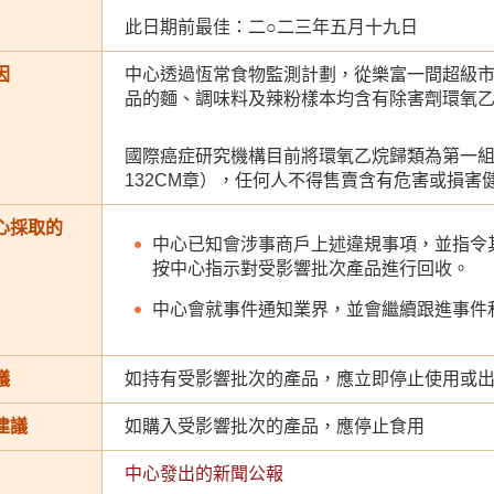
此日期前最佳：二○二三年五月十九日
因
中心透過恆常食物監測計劃，從樂富一間超級
品的麵、調味料及辣粉樣本均含有除害劑環氧
國際癌症研究機構目前將環氧乙烷歸類為第一
132CM章），任何人不得售賣含有危害或損
心採取的
中心已知會涉事商戶上述違規事項，並指令
按中心指示對受影響批次產品進行回收。
中心會就事件通知業界，並會繼續跟進事件
議
如持有受影響批次的產品，應立即停止使用或
建議
如購入受影響批次的產品，應停止食用
中心發出的新聞公報