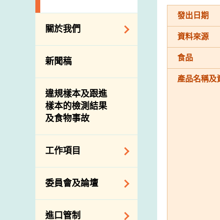
發出日期
關於我們
資料來源
組織結構
食品
新聞稿
理想與使命
產品名稱及
介紹短片
違規樣本及跟進
樣本的檢測結果
及食物事故
工作項目
降低膳食中的鈉和
委員會及論壇
糖
食物監測計劃
食物安全專家委員
進口管制