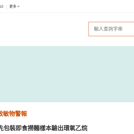
10
更多 >
 致敏物警報
先包裝即食撈麵樣本驗出環氧乙烷