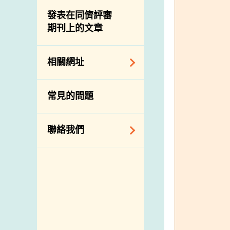
屠房及肉類檢驗
食物中的碘
資訊平台
發表在同儕評審
期刊上的文章
下載
公開比賽
相關網址
相關政府部門／機
常見的問題
構
相關網站
聯絡我們
查詢、建議、要求
和投訴
地址及電話
政府電話簿
郵件貼上足夠郵資