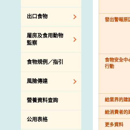
會
食物安全重點控制
系統
業界諮詢論壇
食物進口商和食物
出口食物
基因改造食物
分銷商登記制度
發出警報原
消費者聯繫小組
食物標籤上的營養
視察內地農場及聯
出口驗證
屠房及食用動物
資料
絡內地有關當局
出口食物往內地
監察
食物安全之風險評
進口食物管制
出口商及業界的消
估
活生食用動物的進
規管農業化學物及
息
食物安全中
食物規例／指引
食物事故應變及管
口檢驗
獸醫藥物在食用動
行動
理
物上的使用
獸醫公共衞生資訊
食物消費量調查
風險傳達
屠房及疾病監測
總膳食研究
宰前檢驗
主題項目
給業界的建
營養資料查詢
有機食物
宰後檢驗
警報系統
高風險食物
給消費者的
豬隻流感病毒監測
項目及活動
公用表格
結果
抗菌素耐藥性
更多資料
傳達資源