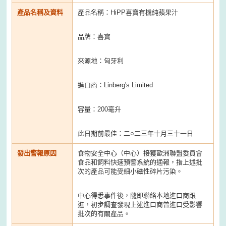
產品名稱及資料
產品名稱：HiPP喜寶有機純蘋果汁
品牌：喜寶
來源地：匈牙利
進口商：Linberg's Limited
容量：200毫升
此日期前最佳：二○二三年十月三十一日
發出警報原因
食物安全中心（中心）接獲歐洲聯盟委員會
食品和飼料快速預警系統的通報，指上述批
次的產品可能受細小磁性碎片污染。
中心得悉事件後，隨即聯絡本地進口商跟
進，初步調查發現上述進口商曾進口受影響
批次的有關產品。