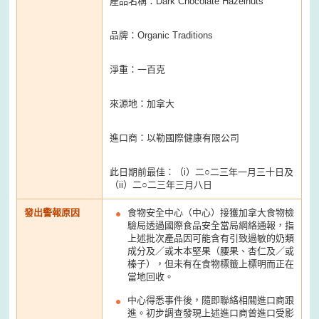
產品名稱：Dark Chocolate Hazelnuts
品牌：Organic Traditions
淨重：一百克
來源地：加拿大
進口商：以勒國際健康有限公司
此日期前最佳：（i）二○二三年一月三十日及
（ii）二○二三年三月八日
發出警報原因
食物安全中心（中心）接獲加拿大食物檢
驗局透過國際食品安全當局網絡通報，指
上述批次產品因可能含有引致過敏的奶類
成分及／或木本堅果（腰果、杏仁及／或
榛子），但未有在食物標籤上標明而正在
當地回收。
中心得悉事件後，隨即聯絡相關進口商跟
進。初步調查發現上述進口商曾進口受影