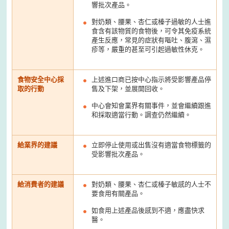
響批次產品。
對奶類、腰果、杏仁或榛子過敏的人士進
食含有該物質的食物後，可令其免疫系統
產生反應，常見的症狀有嘔吐、腹瀉、濕
疹等，嚴重的甚至可引起過敏性休克。
食物安全中心採
上述進口商已按中心指示將受影響產品停
取的行動
售及下架，並展開回收。
中心會知會業界有關事件，並會繼續跟進
和採取適當行動。調查仍然繼續。
給業界的建議
立即停止使用或出售沒有適當食物標籤的
受影響批次產品。
給消費者的建議
對奶類、腰果、杏仁或榛子敏感的人士不
要食用有關產品。
如食用上述產品後感到不適，應盡快求
醫。