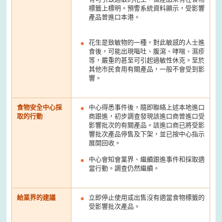
標籤上標明。預警系統資料顯示，受影響
產品曾進口本港。
花生是致敏物的一種，對此敏感的人士進
食後，可能出現嘔吐、腹瀉、哮喘、濕疹
等，嚴重的甚至可引起過敏性休克。至於
其他市民食用有關產品，一般不會受到影
響。
食物安全中心採
中心得悉事件後，隨即聯絡上述本地進口
取的行動
商跟進，初步調查發現該進口商曾進口受
影響批次的有關產品。該進口商已將受影
響批次產品停售及下架，並已按中心指示
展開回收。
中心會知會業界、繼續跟進事件和採取適
當行動。調查仍然繼續。
給業界的建議
立即停止使用或出售沒有適當食物標籤的
受影響批次產品。