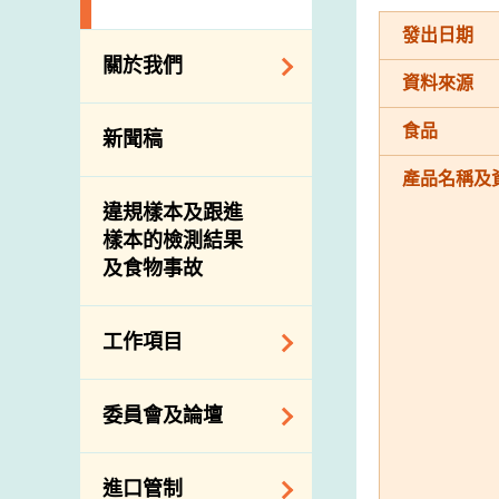
發出日期
關於我們
資料來源
組織結構
食品
新聞稿
理想與使命
產品名稱及
介紹短片
違規樣本及跟進
樣本的檢測結果
及食物事故
工作項目
降低膳食中的鈉和
委員會及論壇
糖
食物監測計劃
食物安全專家委員
進口管制