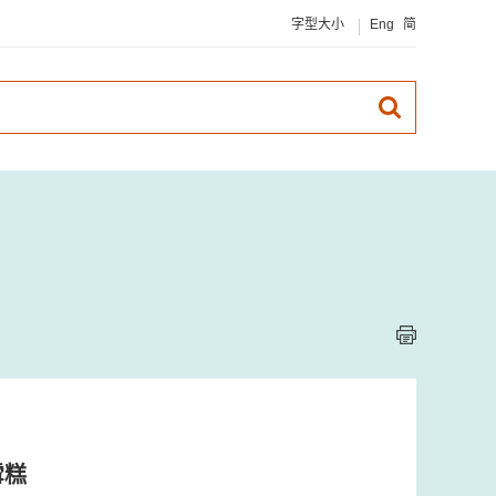
字型大小
Eng
简
雪糕