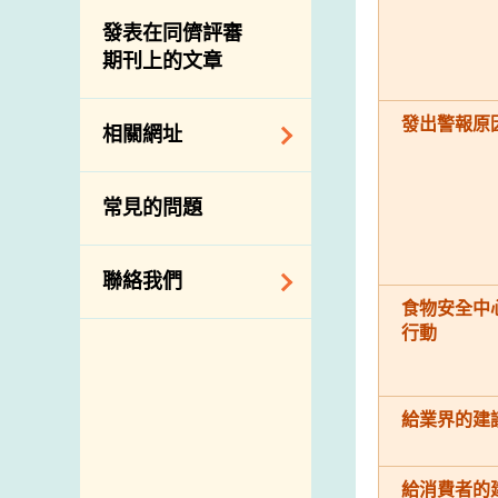
屠房及肉類檢驗
食物中的碘
資訊平台
發表在同儕評審
期刊上的文章
下載
公開比賽
發出警報原
相關網址
相關政府部門／機
常見的問題
構
相關網站
聯絡我們
食物安全中
行動
查詢、建議、要求
和投訴
地址及電話
給業界的建
政府電話簿
郵件貼上足夠郵資
給消費者的