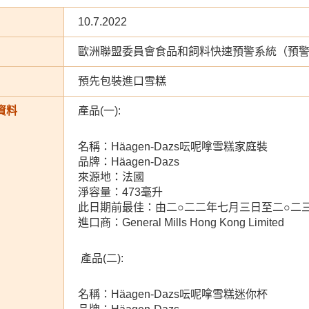
10.7.2022
歐洲聯盟委員會食品和飼料快速預警系統（預
預先包裝進口雪糕
資料
產品(一):
名稱：Häagen-Dazs呍呢嗱雪糕家庭裝
品牌：Häagen-Dazs
來源地：法國
淨容量：473毫升
此日期前最佳：由二○二二年七月三日至二○二
進口商：General Mills Hong Kong Limited
產品(二):
名稱：Häagen-Dazs呍呢嗱雪糕迷你杯