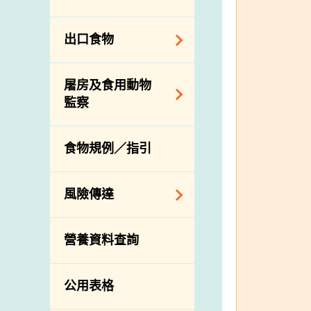
會
食物安全重點控制
系統
業界諮詢論壇
食物進口商和食物
出口食物
基因改造食物
分銷商登記制度
消費者聯繫小組
食物標籤上的營養
視察內地農場及聯
出口驗證
屠房及食用動物
資料
絡內地有關當局
出口食物往內地
監察
食物安全之風險評
進口食物管制
出口商及業界的消
估
活生食用動物的進
規管農業化學物及
息
食物規例／指引
食物事故應變及管
口檢驗
獸醫藥物在食用動
理
物上的使用
獸醫公共衞生資訊
食物消費量調查
風險傳達
屠房及疾病監測
總膳食研究
宰前檢驗
主題項目
營養資料查詢
有機食物
宰後檢驗
警報系統
高風險食物
豬隻流感病毒監測
項目及活動
公用表格
結果
抗菌素耐藥性
傳達資源