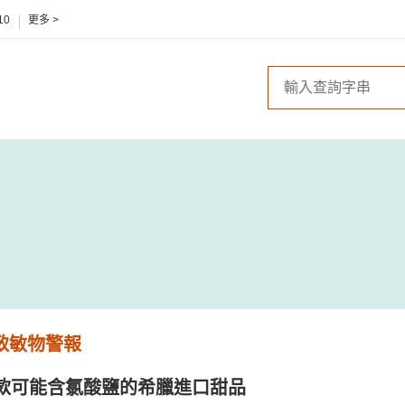
10
更多 >
 致敏物警報
款可能含氯酸鹽的希臘進口甜品