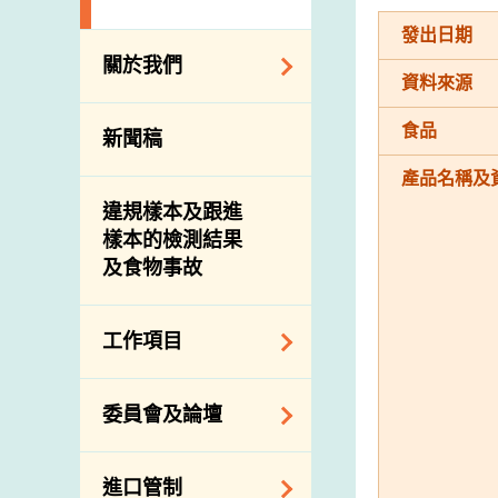
發出日期
關於我們
資料來源
組織結構
食品
新聞稿
理想與使命
產品名稱及
介紹短片
違規樣本及跟進
樣本的檢測結果
及食物事故
工作項目
降低膳食中的鈉和
委員會及論壇
糖
食物監測計劃
食物安全專家委員
進口管制