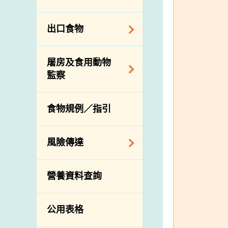
會
食物安全重點控制
系統
業界諮詢論壇
食物進口商和食物
出口食物
基因改造食物
分銷商登記制度
消費者聯繫小組
食物標籤上的營養
視察內地農場及聯
出口驗證
屠房及食用動物
資料
絡內地有關當局
出口食物往內地
監察
食物安全之風險評
進口食物管制
出口商及業界的消
估
活生食用動物的進
規管農業化學物及
息
食物規例／指引
食物事故應變及管
口檢驗
獸醫藥物在食用動
理
物上的使用
獸醫公共衞生資訊
食物消費量調查
風險傳達
屠房及疾病監測
總膳食研究
宰前檢驗
主題項目
營養資料查詢
有機食物
宰後檢驗
警報系統
高風險食物
豬隻流感病毒監測
項目及活動
公用表格
結果
抗菌素耐藥性
傳達資源