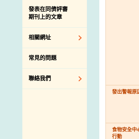
屠房及肉類檢驗
食物中的碘
資訊平台
發表在同儕評審
期刊上的文章
下載
公開比賽
相關網址
相關政府部門／機
常見的問題
構
相關網站
聯絡我們
發出警報原
查詢、建議、要求
和投訴
地址及電話
政府電話簿
食物安全中
郵件貼上足夠郵資
行動