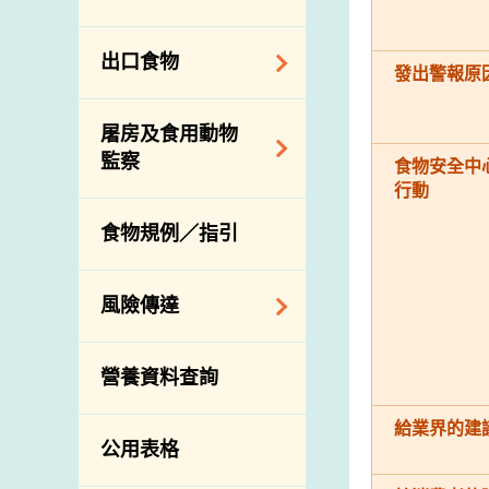
會
食物安全重點控制
系統
業界諮詢論壇
食物進口商和食物
出口食物
基因改造食物
分銷商登記制度
發出警報原
消費者聯繫小組
食物標籤上的營養
視察內地農場及聯
出口驗證
屠房及食用動物
資料
絡內地有關當局
出口食物往內地
監察
食物安全中
食物安全之風險評
進口食物管制
行動
出口商及業界的消
估
活生食用動物的進
規管農業化學物及
息
食物規例／指引
食物事故應變及管
口檢驗
獸醫藥物在食用動
理
物上的使用
獸醫公共衞生資訊
食物消費量調查
風險傳達
屠房及疾病監測
總膳食研究
宰前檢驗
主題項目
營養資料查詢
有機食物
宰後檢驗
警報系統
高風險食物
豬隻流感病毒監測
給業界的建
項目及活動
公用表格
結果
抗菌素耐藥性
傳達資源