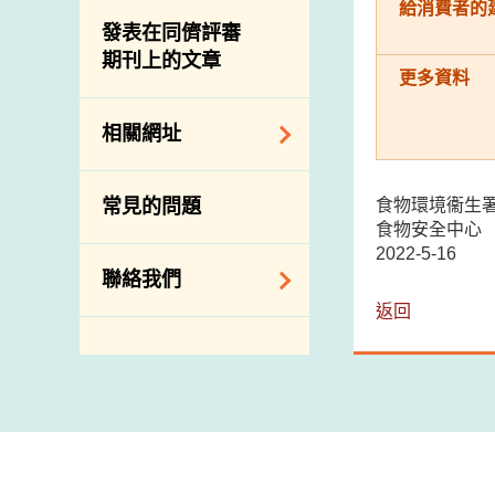
屠房及肉類檢驗
食物中的碘
給消費者的
資訊平台
發表在同儕評審
期刊上的文章
下載
更多資料
公開比賽
相關網址
相關政府部門／機
食物環境衞生
常見的問題
構
食物安全中心
2022-5-16
相關網站
聯絡我們
返回
查詢、建議、要求
和投訴
地址及電話
政府電話簿
郵件貼上足夠郵資