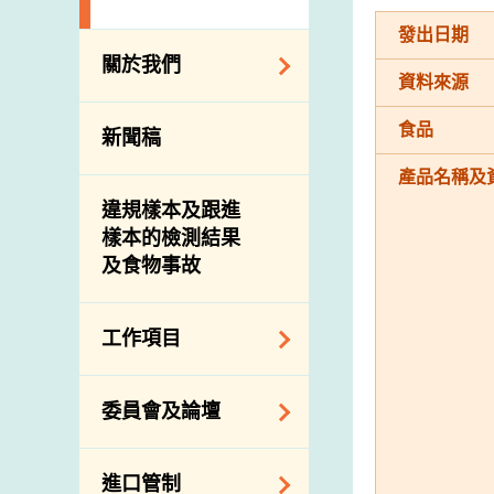
發出日期
關於我們
資料來源
組織結構
食品
新聞稿
理想與使命
產品名稱及
介紹短片
違規樣本及跟進
樣本的檢測結果
及食物事故
工作項目
降低膳食中的鈉和
委員會及論壇
糖
食物監測計劃
食物安全專家委員
進口管制