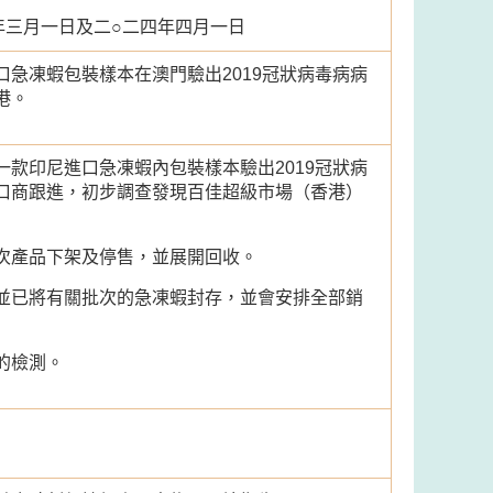
年三月一日及二○二四年四月一日
急凍蝦包裝樣本在澳門驗出2019冠狀病毒病病
港。
款印尼進口急凍蝦內包裝樣本驗出2019冠狀病
口商跟進，初步調查發現百佳超級市場（香港）
次產品下架及停售，並展開回收。
並已將有關批次的急凍蝦封存，並會安排全部銷
的檢測。