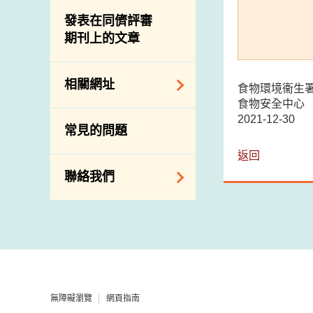
屠房及肉類檢驗
食物中的碘
資訊平台
發表在同儕評審
期刊上的文章
下載
公開比賽
相關網址
食物環境衞生
食物安全中心
相關政府部門／機
2021-12-30
常見的問題
構
返回
相關網站
聯絡我們
查詢、建議、要求
和投訴
地址及電話
政府電話簿
無障礙瀏覽
網頁指南
郵件貼上足夠郵資