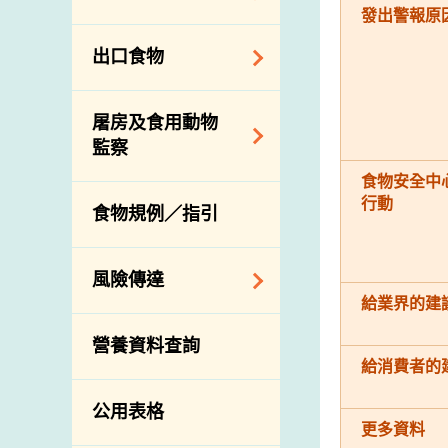
會
食物安全重點控制
發出警報原
系統
業界諮詢論壇
食物進口商和食物
出口食物
基因改造食物
分銷商登記制度
消費者聯繫小組
食物標籤上的營養
視察內地農場及聯
出口驗證
屠房及食用動物
資料
絡內地有關當局
出口食物往內地
監察
食物安全之風險評
進口食物管制
出口商及業界的消
食物安全中
估
活生食用動物的進
規管農業化學物及
息
行動
食物規例／指引
食物事故應變及管
口檢驗
獸醫藥物在食用動
理
物上的使用
獸醫公共衞生資訊
食物消費量調查
風險傳達
屠房及疾病監測
給業界的建
總膳食研究
宰前檢驗
主題項目
營養資料查詢
有機食物
宰後檢驗
警報系統
給消費者的
高風險食物
豬隻流感病毒監測
項目及活動
公用表格
結果
抗菌素耐藥性
更多資料
傳達資源