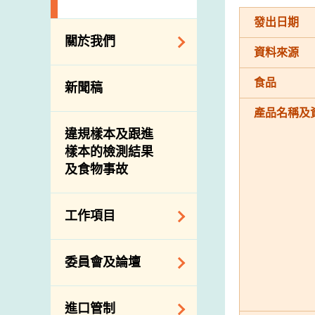
發出日期
關於我們
資料來源
組織結構
食品
新聞稿
理想與使命
產品名稱及
介紹短片
違規樣本及跟進
樣本的檢測結果
及食物事故
工作項目
降低膳食中的鈉和
委員會及論壇
糖
食物監測計劃
食物安全專家委員
進口管制