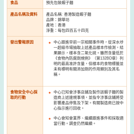
食品
預先包裝蝦子麵
產品名稱及資料
產品名稱: 香港製造蝦子麵
品牌：錦華坊
產地：香港
淨重：每包四百五十四克
發出警報原因
中心跟進早前一宗相關事件時，從深水埗
一超級市場抽取上述產品樣本作檢測，結
果顯示，樣本含二氧化硫。雖然含量低於
《食物內防腐劑規例》（第132BD章）列
明的最高准許含量，但樣本的食物標籤並
未有標明有關添加劑的作用類別及其名
稱。
食物安全中心採
中心已知會涉事店鋪及製作該蝦子麵的製
取的行動
造商上述違規事項，並指令涉事店鋪將受
影響產品停售及下架。有關製造商已按中
心指示進行回收。
中心會知會業界、繼續跟進事件和採取適
當行動。調查仍然繼續。