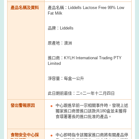
產品名稱及資料
產品名稱：Liddells Lactose Free 99% Low
Fat Milk
品牌：Liddells
原產地：澳洲
進口商：KYLH International Trading PTY
Limited
淨容量：每盒一公升
此日期前最佳：二○二一年十二月四日
發出警報原因
中心跟進早前一宗相關事件時，發現上述
獨家進口商曾進口該款共180盒並未獲得
食環署署長的進口批准的產品。
食物安全中心採
中心即時指令該獨家進口商將有關產品停