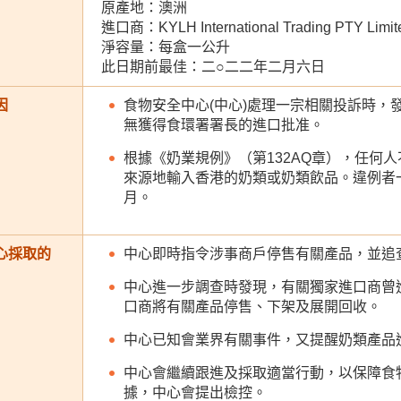
原產地：澳洲
進口商：KYLH International Trading PTY Limit
淨容量：每盒一公升
此日期前最佳：二○二二年二月六日
因
食物安全中心(中心)處理一宗相關投訴時，
無獲得食環署署長的進口批准。
根據《奶業規例》（第132AQ章），任何
來源地輸入香港的奶類或奶類飲品。違例者
月。
心採取的
中心即時指令涉事商戶停售有關產品，並追
中心進一步調查時發現，有關獨家進口商曾進
口商將有關產品停售、下架及展開回收。
中心已知會業界有關事件，又提醒奶類產品
中心會繼續跟進及採取適當行動，以保障食
據，中心會提出檢控。