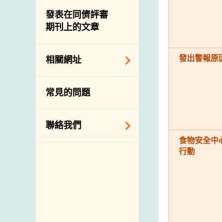
屠房及肉類檢驗
食物中的碘
資訊平台
發表在同儕評審
期刊上的文章
下載
公開比賽
發出警報原
相關網址
相關政府部門／機
常見的問題
構
相關網站
聯絡我們
食物安全中
查詢、建議、要求
行動
和投訴
地址及電話
政府電話簿
郵件貼上足夠郵資