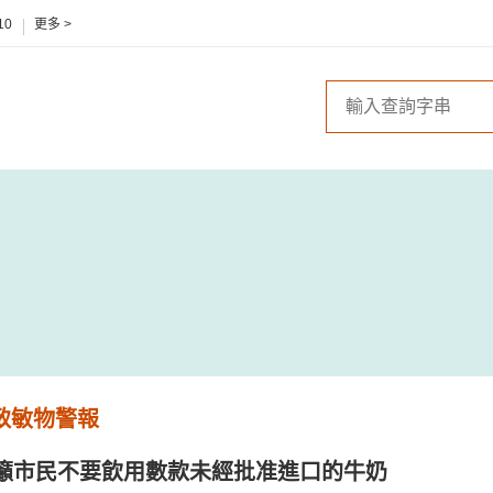
10
更多 >
 致敏物警報
籲市民不要飲用數款未經批准進口的牛奶