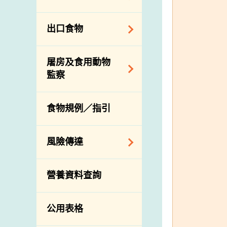
會
食物安全重點控制
系統
業界諮詢論壇
食物進口商和食物
出口食物
基因改造食物
分銷商登記制度
消費者聯繫小組
食物標籤上的營養
視察內地農場及聯
出口驗證
屠房及食用動物
資料
絡內地有關當局
出口食物往內地
監察
食物安全之風險評
進口食物管制
出口商及業界的消
估
活生食用動物的進
規管農業化學物及
息
食物規例／指引
食物事故應變及管
口檢驗
獸醫藥物在食用動
理
物上的使用
獸醫公共衞生資訊
食物消費量調查
風險傳達
屠房及疾病監測
總膳食研究
宰前檢驗
主題項目
營養資料查詢
有機食物
宰後檢驗
警報系統
高風險食物
豬隻流感病毒監測
項目及活動
公用表格
結果
抗菌素耐藥性
傳達資源