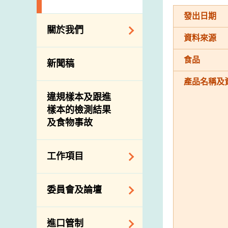
發出日期
關於我們
資料來源
組織結構
食品
新聞稿
理想與使命
產品名稱及
介紹短片
違規樣本及跟進
樣本的檢測結果
及食物事故
工作項目
降低膳食中的鈉和
委員會及論壇
糖
食物監測計劃
食物安全專家委員
進口管制