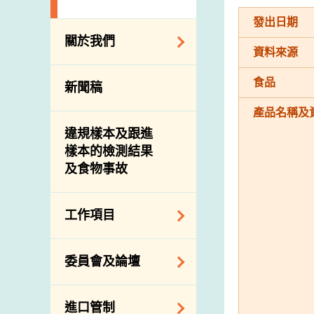
發出日期
關於我們
資料來源
組織結構
食品
新聞稿
理想與使命
產品名稱及
介紹短片
違規樣本及跟進
樣本的檢測結果
及食物事故
工作項目
降低膳食中的鈉和
委員會及論壇
糖
食物監測計劃
食物安全專家委員
進口管制