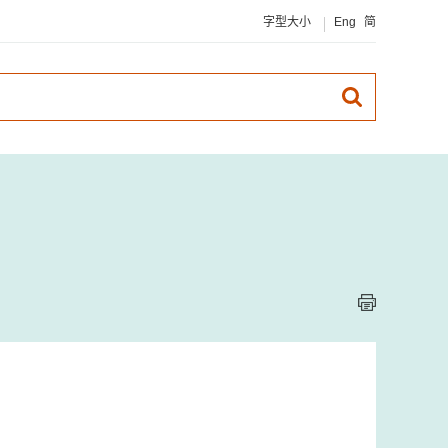
字型大小
Eng
简