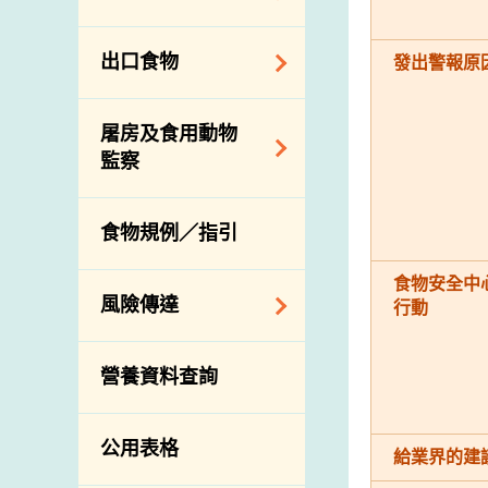
會
食物安全重點控制
系統
業界諮詢論壇
食物進口商和食物
出口食物
發出警報原
基因改造食物
分銷商登記制度
消費者聯繫小組
食物標籤上的營養
視察內地農場及聯
出口驗證
屠房及食用動物
資料
絡內地有關當局
出口食物往內地
監察
食物安全之風險評
進口食物管制
出口商及業界的消
估
活生食用動物的進
規管農業化學物及
息
食物規例／指引
食物事故應變及管
口檢驗
獸醫藥物在食用動
理
物上的使用
獸醫公共衞生資訊
食物安全中
食物消費量調查
風險傳達
屠房及疾病監測
行動
總膳食研究
宰前檢驗
主題項目
營養資料查詢
有機食物
宰後檢驗
警報系統
高風險食物
豬隻流感病毒監測
項目及活動
公用表格
結果
抗菌素耐藥性
給業界的建
傳達資源