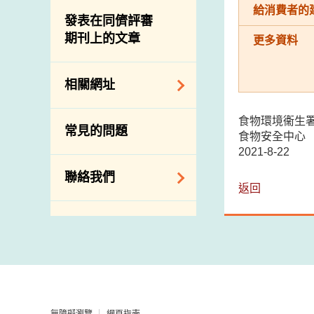
屠房及肉類檢驗
食物中的碘
給消費者的
資訊平台
發表在同儕評審
期刊上的文章
下載
更多資料
公開比賽
相關網址
相關政府部門／機
食物環境衞生
常見的問題
食物安全中心
構
2021-8-22
相關網站
聯絡我們
返回
查詢、建議、要求
和投訴
地址及電話
政府電話簿
郵件貼上足夠郵資
無障礙瀏覽
網頁指南