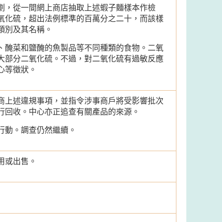
劃，從一間網上商店抽取上述蝦子麵樣本作檢
氧化硫，超出法例標準的百萬分之二十，而該樣
類別及其名稱。
、醃菜和鹽醃的魚製品等不同種類的食物。二氧
大部分二氧化硫。不過，對二氧化硫有過敏反應
心等徵狀。
商上述違規事項，並指令涉事商戶將受影響批次
行回收。中心亦正追查有關產品的來源。
行動。調查仍然繼續。
用或出售。