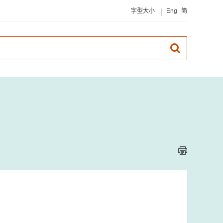
字型大小
Eng
简