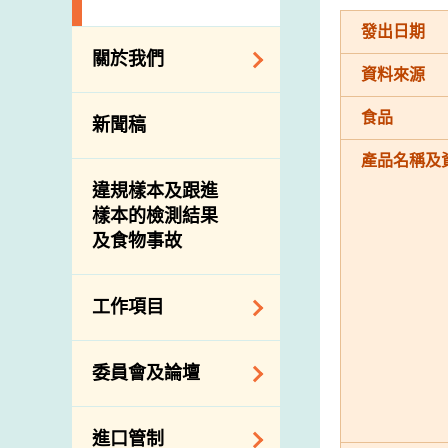
發出日期
關於我們
資料來源
組織結構
食品
新聞稿
理想與使命
產品名稱及
介紹短片
違規樣本及跟進
樣本的檢測結果
及食物事故
工作項目
降低膳食中的鈉和
委員會及論壇
糖
食物監測計劃
食物安全專家委員
進口管制