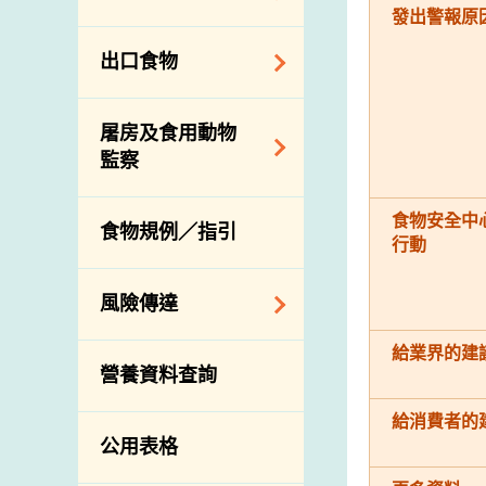
會
食物安全重點控制
發出警報原
系統
業界諮詢論壇
食物進口商和食物
出口食物
基因改造食物
分銷商登記制度
消費者聯繫小組
食物標籤上的營養
視察內地農場及聯
出口驗證
屠房及食用動物
資料
絡內地有關當局
出口食物往內地
監察
食物安全之風險評
進口食物管制
出口商及業界的消
估
活生食用動物的進
規管農業化學物及
息
食物安全中
食物規例／指引
食物事故應變及管
口檢驗
獸醫藥物在食用動
行動
理
物上的使用
獸醫公共衞生資訊
食物消費量調查
風險傳達
屠房及疾病監測
總膳食研究
宰前檢驗
給業界的建
主題項目
營養資料查詢
有機食物
宰後檢驗
警報系統
高風險食物
豬隻流感病毒監測
給消費者的
項目及活動
公用表格
結果
抗菌素耐藥性
傳達資源