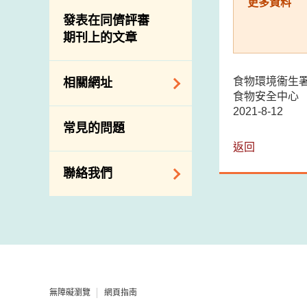
屠房及肉類檢驗
更多資料
食物中的碘
資訊平台
發表在同儕評審
期刊上的文章
下載
公開比賽
食物環境衞生
相關網址
食物安全中心
2021-8-12
相關政府部門／機
常見的問題
構
返回
相關網站
聯絡我們
查詢、建議、要求
和投訴
地址及電話
政府電話簿
無障礙瀏覽
網頁指南
郵件貼上足夠郵資