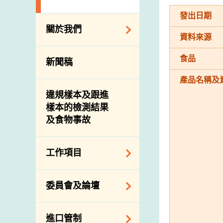
發出日期
關於我們
資料來源
組織結構
食品
新聞稿
理想與使命
產品名稱及
介紹短片
違規樣本及跟進
樣本的檢測結果
及食物事故
工作項目
降低膳食中的鈉和
委員會及論壇
糖
食物監測計劃
食物安全專家委員
進口管制