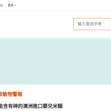
10
更多 >
 致敏物警報
能含有砷的澳洲進口嬰兒米糊