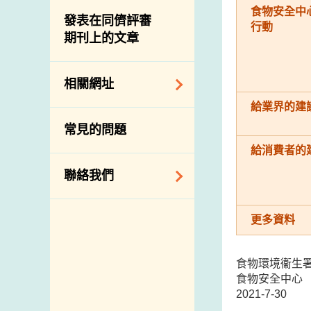
屠房及肉類檢驗
食物中的碘
食物安全中
資訊平台
發表在同儕評審
行動
期刊上的文章
下載
公開比賽
相關網址
給業界的建
相關政府部門／機
常見的問題
構
給消費者的
相關網站
聯絡我們
查詢、建議、要求
更多資料
和投訴
地址及電話
食物環境衞生
政府電話簿
食物安全中心
2021-7-30
郵件貼上足夠郵資