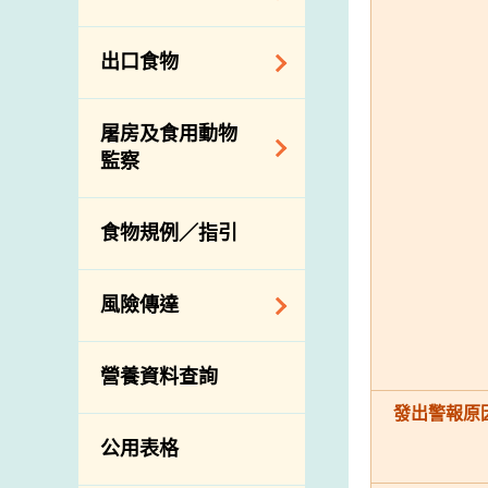
會
食物安全重點控制
系統
業界諮詢論壇
食物進口商和食物
出口食物
基因改造食物
分銷商登記制度
消費者聯繫小組
食物標籤上的營養
視察內地農場及聯
出口驗證
屠房及食用動物
資料
絡內地有關當局
出口食物往內地
監察
食物安全之風險評
進口食物管制
出口商及業界的消
估
活生食用動物的進
規管農業化學物及
息
食物規例／指引
食物事故應變及管
口檢驗
獸醫藥物在食用動
理
物上的使用
獸醫公共衞生資訊
食物消費量調查
風險傳達
屠房及疾病監測
總膳食研究
宰前檢驗
主題項目
營養資料查詢
有機食物
宰後檢驗
警報系統
發出警報原
高風險食物
豬隻流感病毒監測
項目及活動
公用表格
結果
抗菌素耐藥性
傳達資源