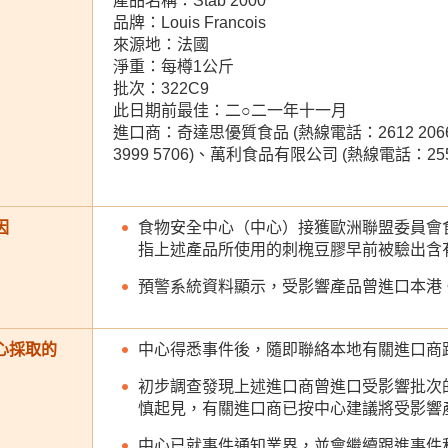
產品名稱：Stab 2000
品牌：Louis Francois
來源地：法國
淨重：每樽1公斤
批次：322C9
此日期前最佳：二○二一年十一月
進口商：奇達思優質食品 (熱線電話：2612 20
3999 5706)、萬利食品有限公司 (熱線電話：2552
因
食物安全中心（中心）接獲歐洲聯盟委員會
指上述產品所使用的刺槐豆膠早前被驗出含
預警系統資料顯示，受影響產品曾進口本港
心採取的
中心得悉事件後，隨即聯絡本地有關進口商
初步調查發現上述進口商曾進口受影響批次
慎起見，有關進口商已按中心建議將受影響
中心已就事件通知業界，並會繼續跟進事件