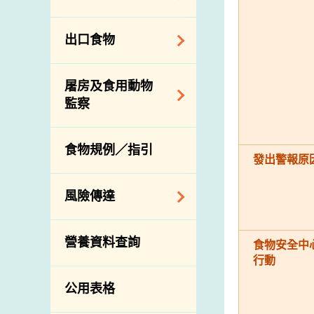
會
食物安全重點控制
系統
業界諮詢論壇
食物進口商和食物
出口食物
基因改造食物
分銷商登記制度
消費者聯繫小組
食物標籤上的營養
視察內地農場及聯
出口驗證
屠房及食用動物
資料
絡內地有關當局
出口食物往內地
監察
食物安全之風險評
進口食物管制
出口商及業界的消
估
活生食用動物的進
規管農業化學物及
息
食物規例／指引
食物事故應變及管
口檢驗
獸醫藥物在食用動
發出警報原
理
物上的使用
獸醫公共衞生資訊
食物消費量調查
風險傳達
屠房及疾病監測
總膳食研究
宰前檢驗
主題項目
營養資料查詢
有機食物
食物安全中
宰後檢驗
警報系統
行動
高風險食物
豬隻流感病毒監測
項目及活動
公用表格
結果
抗菌素耐藥性
傳達資源