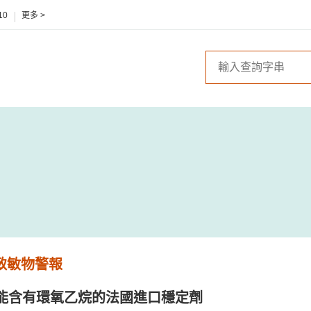
10
更多 >
 致敏物警報
能含有環氧乙烷的法國進口穩定劑