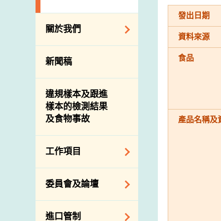
發出日期
關於我們
資料來源
組織結構
食品
新聞稿
理想與使命
介紹短片
違規樣本及跟進
樣本的檢測結果
及食物事故
產品名稱及
工作項目
降低膳食中的鈉和
委員會及論壇
糖
食物監測計劃
食物安全專家委員
進口管制