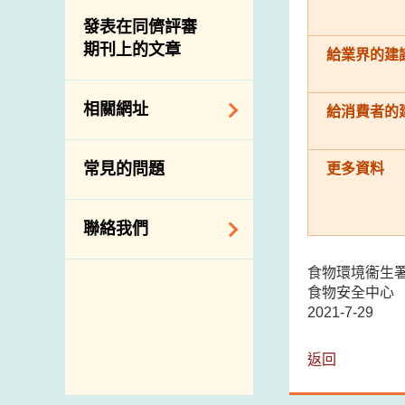
屠房及肉類檢驗
食物中的碘
資訊平台
發表在同儕評審
期刊上的文章
下載
給業界的建
公開比賽
相關網址
給消費者的
相關政府部門／機
常見的問題
更多資料
構
相關網站
聯絡我們
食物環境衞生
查詢、建議、要求
食物安全中心
和投訴
2021-7-29
地址及電話
政府電話簿
返回
郵件貼上足夠郵資