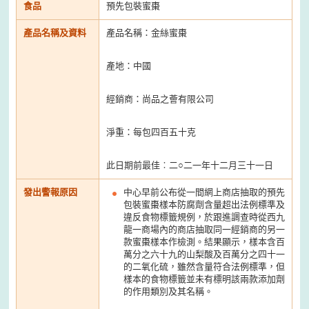
食品
預先包裝蜜棗
產品名稱及資料
產品名稱：金絲蜜棗
產地：中國
經銷商：尚品之薈有限公司
淨重：每包四百五十克
此日期前最佳︰二○二一年十二月三十一日
發出警報原因
中心早前公布從一間網上商店抽取的預先
包裝蜜棗樣本防腐劑含量超出法例標準及
違反食物標籤規例，於跟進調查時從西九
龍一商場內的商店抽取同一經銷商的另一
款蜜棗樣本作檢測。結果顯示，樣本含百
萬分之六十九的山梨酸及百萬分之四十一
的二氧化硫，雖然含量符合法例標準，但
樣本的食物標籤並未有標明該兩款添加劑
的作用類別及其名稱。