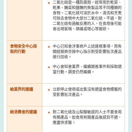
二氧化硫是一種防腐劑，經常用於乾菜、
乾果、醃菜和鹽醃的魚製品等不同種類的
食物。二氧化硫可溶於水中，清洗和烹煮
可除去食物中大部分二氧化硫。不過，對
二氧化硫有過敏反應的人，在食用後可能
會出現氣喘、頭痛或噁心等徵狀。
食物安全中心採
中心已知會涉事商戶上述違規事項，而有
取的行動
關經銷商亦按中心指示對受影響批次產品
進行回收。
中心會知會業界、繼續跟進事件和採取適
當行動。調查仍然繼續。
給業界的建議
立即停止使用或出售沒有適當食物標籤的
受影響批次產品。
給消費者的建議
對二氧化硫及山梨酸敏感的人士不要食用
有關產品。如食用有關產品後感到不適，
應盡快求醫。