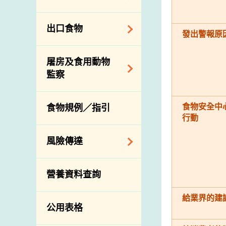
會
食物安全重點控制
系統
業界諮詢論壇
食物進口商和食物
出口食物
基因改造食物
分銷商登記制度
發出警報原
消費者聯繫小組
食物標籤上的營養
視察內地農場及聯
出口驗證
屠房及食用動物
資料
絡內地有關當局
出口食物往內地
監察
食物安全之風險評
進口食物管制
出口商及業界的消
估
活生食用動物的進
規管農業化學物及
息
食物安全中
食物規例／指引
食物事故應變及管
口檢驗
獸醫藥物在食用動
行動
理
物上的使用
獸醫公共衞生資訊
食物消費量調查
風險傳達
屠房及疾病監測
總膳食研究
宰前檢驗
主題項目
營養資料查詢
有機食物
宰後檢驗
警報系統
高風險食物
豬隻流感病毒監測
給業界的建
項目及活動
公用表格
結果
抗菌素耐藥性
傳達資源