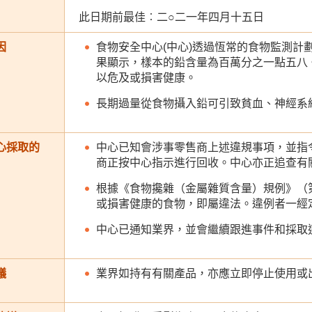
此日期前最佳︰二○二一年四月十五日
因
食物安全中心(中心)透過恆常的食物監測計
果顯示，樣本的鉛含量為百萬分之一點五八
以危及或損害健康。
長期過量從食物攝入鉛可引致貧血、神經系
心採取的
中心已知會涉事零售商上述違規事項，並指
商正按中心指示進行回收。中心亦正追查有
根據《食物攙雜（金屬雜質含量）規例》（第
或損害健康的食物，即屬違法。違例者一經
中心已通知業界，並會繼續跟進事件和採取
議
業界如持有有關產品，亦應立即停止使用或