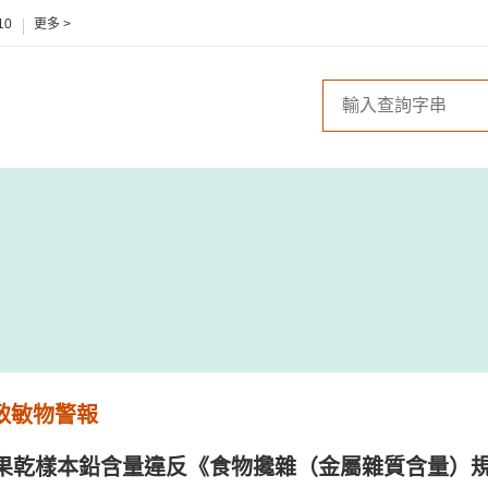
10
更多 >
 致敏物警報
果乾樣本鉛含量違反《食物攙雜（金屬雜質含量）