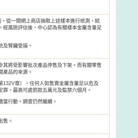
劃，從一間網上商店抽取上述樣本進行檢測，結
。經風險評估後，中心認為有關樣本金屬含量足
統及腎臟受損。
令其將受影響批次產品停售及下架。而有關零售
關產品的來源。
132V章），任何人如售賣金屬含量足以危及
定罪，最高可處罰款五萬元及監禁六個月。
適當行動。調查仍然繼續。
出售。