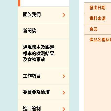
發出日期
關於我們
資料來源
組織結構
食品
新聞稿
理想與使命
產品名稱及
介紹短片
違規樣本及跟進
樣本的檢測結果
及食物事故
工作項目
降低膳食中的鈉和
委員會及論壇
糖
食物監測計劃
食物安全專家委員
進口管制