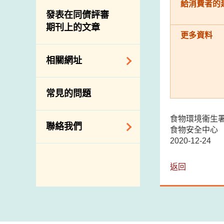
屠房及肉類檢驗
食物中的碘
給消費者的
資訊平台
發表在同儕評審
期刊上的文章
下載
更多資料
公開比賽
相關網址
相關政府部門／機
常見的問題
構
相關網站
食物環境衞生
聯絡我們
食物安全中心
2020-12-24
查詢、建議、要求
和投訴
返回
地址及電話
政府電話簿
郵件貼上足夠郵資