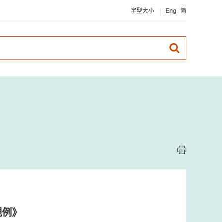
字型大小
Eng
简
規例》